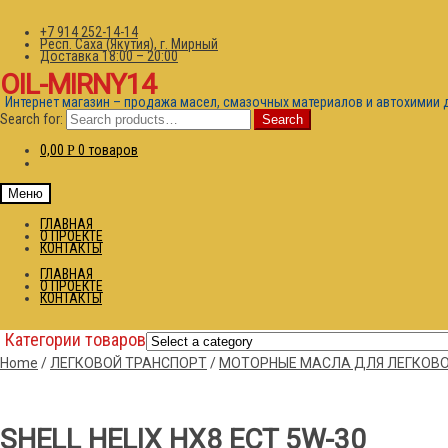
+7 914 252-14-14
Респ. Саха (Якутия), г. Мирный
Доставка 18:00 – 20:00
OIL-MIRNY14
Интернет магазин – продажа масел, смазочных материалов и автохимии 
Search for:
Search
0,00
0 товаров
Р
Меню
ГЛАВНАЯ
О ПРОЕКТЕ
КОНТАКТЫ
ГЛАВНАЯ
О ПРОЕКТЕ
КОНТАКТЫ
Категории товаров
Home
/
ЛЕГКОВОЙ ТРАНСПОРТ
/
МОТОРНЫЕ МАСЛА ДЛЯ ЛЕГКОВО
SHELL HELIX HX8 ECT 5W-30