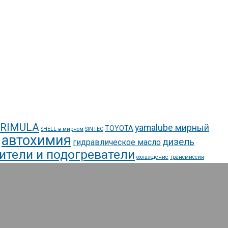
 RIMULA
yamalube мирный
TOYOTA
SHELL в мирном
SINTEC
автохимия
дизель
гидравлическое масло
ители и подогреватели
охлаждение
трансмиссия