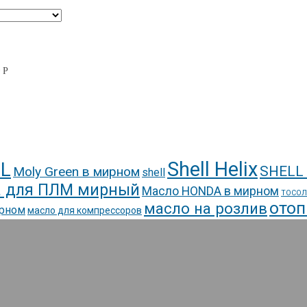
0
Р
Shell Helix
L
SHELL
Moly Green в мирном
shell
 для ПЛМ мирный
Масло HONDA в мирном
ТОСОЛ
отоп
масло на розлив
ирном
масло для компрессоров