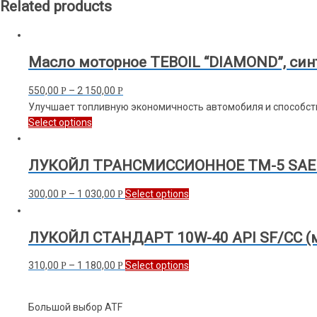
Related products
Масло моторное TEBOIL “DIAMOND”, синт
550,00
–
2 150,00
Р
Р
Улучшает топливную экономичность автомобиля и способс
Select options
ЛУКОЙЛ ТРАНСМИССИОННОЕ ТМ-5 SAE 8
300,00
–
1 030,00
Select options
Р
Р
ЛУКОЙЛ СТАНДАРТ 10W-40 API SF/CC (
310,00
–
1 180,00
Select options
Р
Р
Большой выбор ATF