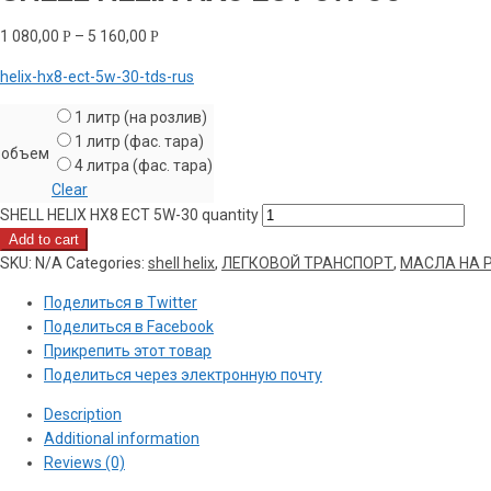
1 080,00
–
5 160,00
Р
Р
helix-hx8-ect-5w-30-tds-rus
1 литр (на розлив)
1 литр (фас. тара)
объем
4 литра (фас. тара)
Clear
SHELL HELIX HX8 ECT 5W-30 quantity
Add to cart
SKU:
N/A
Categories:
shell helix
,
ЛЕГКОВОЙ ТРАНСПОРТ
,
МАСЛА НА 
Поделиться в Twitter
Поделиться в Facebook
Прикрепить этот товар
Поделиться через электронную почту
Description
Additional information
Reviews (0)