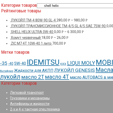
Категории товаров
Рейтинговые товары
ЛУКОЙЛ ТМ-4 80W-90 GL-4
280,00
–
980,00
Р
Р
ЛУКОЙЛ ТРАНСМИССИОННОЕ TM-4/5 GL 4/5 SAE 75W-90
0,0
SHELL HELIX ULTRA 0W-40
0,00
–
6 300,00
Р
Р
Хомут червячный
18,00
–
26,00
Р
Р
ZIC M7 4T 10W-40 1 литр
700,00
Р
Метки товаров
IDEMITSU
MOBI
LIQUI MOLY
-35
5W-40
-40
KIXX
Масла
ЛУКОЙЛ GENESIS
Жидкости для АКПП
Антифриз
лукойл
масло 4Т
масло 2Т
масло AUTOBACS в м
Категории товаров
Легковой транспорт
Грузовики и механизмы
Антифризы и жидкости
2-х и 4-х тактная спецтехника