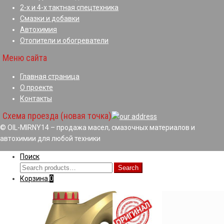
2-х и 4-х тактная спецтехника
Смазки и добавки
Автохимия
Отопители и обогреватели
Меню сайта
Главная страница
О проекте
Контакты
Схема проезда (новая точка)
© OIL-MIRNY14 – продажа масел, смазочных материалов и
автохимии для любой техники
Поиск
Search
Search
for:
Корзина
0