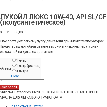
ЛУКОЙЛ ЛЮКС 10W-40, API SL/CF
(полусинтетическое)
0,00
–
380,00
Р
Р
Способствуют легкому пуску двигателя при низких температурах.
Предотвращают образование высоко- и низкотемпературных
отложений на деталях двигателя
1 литр
1 литр (розлив)
объем
4 литра
Clear
ЛУКОЙЛ
ЛЮКС
Add to cart
10W-
SKU:
N/A
Categories:
lukoil
,
ЛЕГКОВОЙ ТРАНСПОРТ
,
МОТОРНЫЕ
40,
МАСЛА ДЛЯ ЛЕГКОВОГО ТРАНСПОРТА
API
Поделиться в Twitter