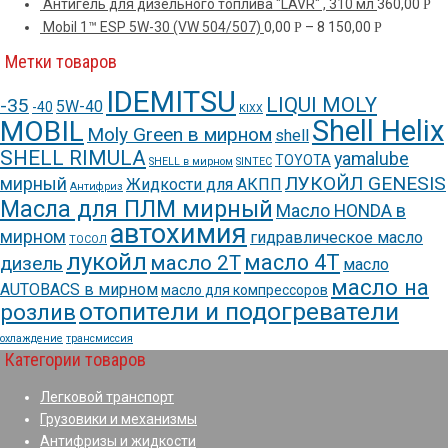
Антигель для дизельного топлива "LAVR" , 310 мл
360,00
Р
Mobil 1™ ESP 5W-30 (VW 504/507)
0,00
–
8 150,00
Р
Р
Метки товаров
IDEMITSU
LIQUI MOLY
-35
5W-40
-40
KIXX
Shell Helix
MOBIL
Moly Green в мирном
shell
SHELL RIMULA
yamalube
TOYOTA
SHELL в мирном
SINTEC
ЛУКОЙЛ GENESIS
мирный
Жидкости для АКПП
Антифриз
Масла для ПЛМ мирный
Масло HONDA в
автохимия
мирном
гидравлическое масло
ТОСОЛ
лукойл
масло 4Т
масло 2Т
дизель
масло
масло на
AUTOBACS в мирном
масло для компрессоров
отопители и подогреватели
розлив
охлаждение
трансмиссия
Категории товаров
Легковой транспорт
Грузовики и механизмы
Антифризы и жидкости