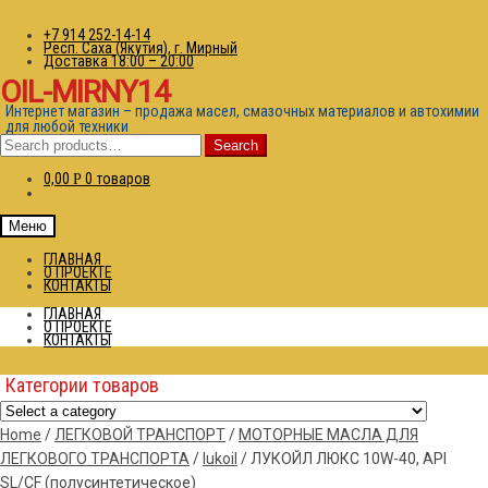
+7 914 252-14-14
Респ. Саха (Якутия), г. Мирный
Доставка 18:00 – 20:00
OIL-MIRNY14
Интернет магазин – продажа масел, смазочных материалов и автохимии
для любой техники
Search
Search
for:
0,00
0 товаров
Р
Меню
ГЛАВНАЯ
О ПРОЕКТЕ
КОНТАКТЫ
ГЛАВНАЯ
О ПРОЕКТЕ
КОНТАКТЫ
Категории товаров
Home
/
ЛЕГКОВОЙ ТРАНСПОРТ
/
МОТОРНЫЕ МАСЛА ДЛЯ
ЛЕГКОВОГО ТРАНСПОРТА
/
lukoil
/
ЛУКОЙЛ ЛЮКС 10W-40, API
SL/CF (полусинтетическое)