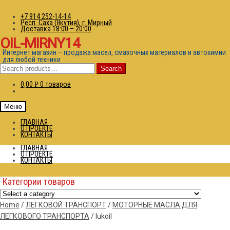
+7 914 252-14-14
Респ. Саха (Якутия), г. Мирный
Доставка 18:00 – 20:00
OIL-MIRNY14
Интернет магазин – продажа масел, смазочных материалов и автохимии
для любой техники
Search
Search
for:
0,00
0 товаров
Р
Меню
ГЛАВНАЯ
О ПРОЕКТЕ
КОНТАКТЫ
ГЛАВНАЯ
О ПРОЕКТЕ
КОНТАКТЫ
Категории товаров
Home
/
ЛЕГКОВОЙ ТРАНСПОРТ
/
МОТОРНЫЕ МАСЛА ДЛЯ
ЛЕГКОВОГО ТРАНСПОРТА
/
lukoil