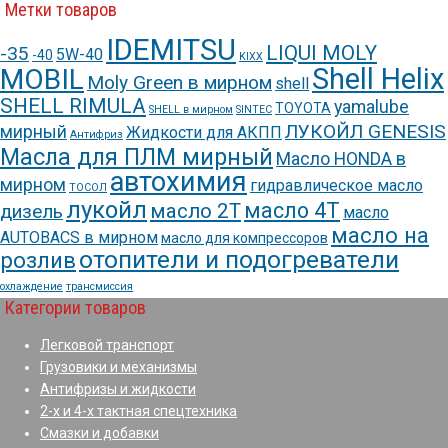
Метки товаров
IDEMITSU
LIQUI MOLY
-35
5W-40
-40
KIXX
Shell Helix
MOBIL
Moly Green в мирном
shell
SHELL RIMULA
yamalube
TOYOTA
SHELL в мирном
SINTEC
ЛУКОЙЛ GENESIS
мирный
Жидкости для АКПП
Антифриз
Масла для ПЛМ мирный
Масло HONDA в
автохимия
мирном
гидравлическое масло
ТОСОЛ
лукойл
масло 4Т
масло 2Т
дизель
масло
масло на
AUTOBACS в мирном
масло для компрессоров
отопители и подогреватели
розлив
охлаждение
трансмиссия
Категории товаров
Легковой транспорт
Грузовики и механизмы
Антифризы и жидкости
2-х и 4-х тактная спецтехника
Смазки и добавки