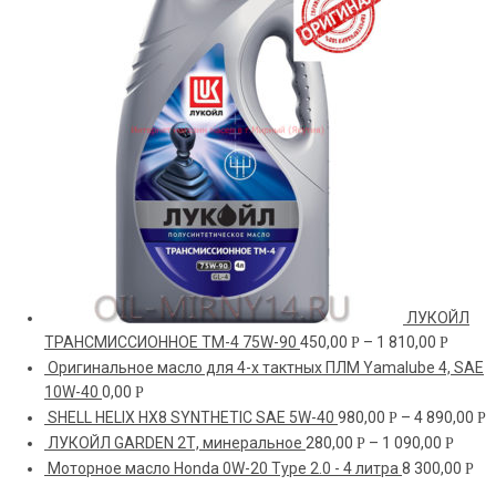
ЛУКОЙЛ
ТРАНСМИССИОННОЕ ТМ-4 75W-90
450,00
–
1 810,00
Р
Р
Оригинальное масло для 4-х тактных ПЛМ Yamalube 4, SAE
10W-40
0,00
Р
SHELL HELIX HX8 SYNTHETIC SAE 5W-40
980,00
–
4 890,00
Р
Р
ЛУКОЙЛ GARDEN 2Т, минеральное
280,00
–
1 090,00
Р
Р
Моторное масло Honda 0W-20 Type 2.0 - 4 литра
8 300,00
Р