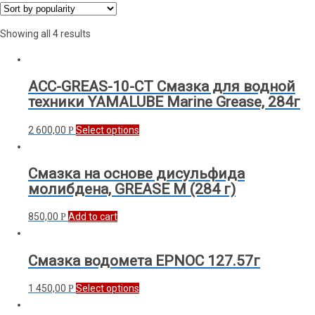
Showing all 4 results
ACC-GREAS-10-CT Смазка для водной
техники YAMALUBE Marine Grease, 284г
2 600,00
Select options
Р
Смазка на основе дисульфида
молибдена, GREASE M (284 г)
850,00
Add to cart
Р
Смазка водомета EPNOC 127.57г
1 450,00
Select options
Р