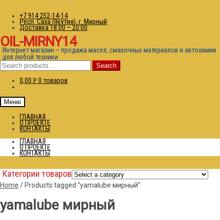
+7 914 252-14-14
Респ. Саха (Якутия), г. Мирный
Доставка 18:00 – 20:00
OIL-MIRNY14
Интернет магазин – продажа масел, смазочных материалов и автохимии
для любой техники
Search
Search
for:
0,00
0 товаров
Р
Меню
ГЛАВНАЯ
О ПРОЕКТЕ
КОНТАКТЫ
ГЛАВНАЯ
О ПРОЕКТЕ
КОНТАКТЫ
Категории товаров
Home
/
Products tagged “yamalube мирный”
yamalube мирный