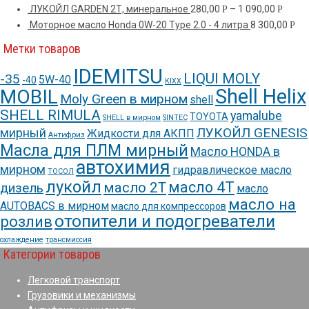
ЛУКОЙЛ GARDEN 2Т, минеральное
280,00
–
1 090,00
Р
Р
Моторное масло Honda 0W-20 Type 2.0 - 4 литра
8 300,00
Р
Метки товаров
IDEMITSU
LIQUI MOLY
-35
5W-40
-40
KIXX
Shell Helix
MOBIL
Moly Green в мирном
shell
SHELL RIMULA
yamalube
TOYOTA
SHELL в мирном
SINTEC
ЛУКОЙЛ GENESIS
мирный
Жидкости для АКПП
Антифриз
Масла для ПЛМ мирный
Масло HONDA в
автохимия
мирном
гидравлическое масло
ТОСОЛ
лукойл
масло 4Т
масло 2Т
дизель
масло
масло на
AUTOBACS в мирном
масло для компрессоров
отопители и подогреватели
розлив
охлаждение
трансмиссия
Категории товаров
Легковой транспорт
Грузовики и механизмы