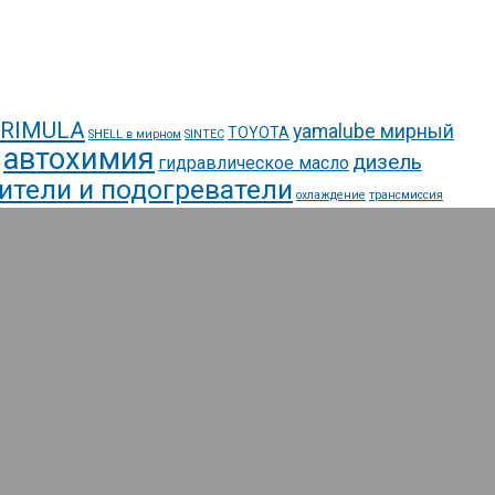
 RIMULA
yamalube мирный
TOYOTA
SHELL в мирном
SINTEC
автохимия
дизель
гидравлическое масло
ители и подогреватели
охлаждение
трансмиссия