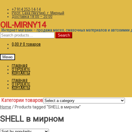
+7 914 252-14-14
Респ. Саха (Якутия), г. Мирный
Доставка 18:00 – 20:00
OIL-MIRNY14
Интернет магазин – продажа масел, смазочных материалов и автохимии 
Search
Search
for:
0,00
0 товаров
Р
Меню
ГЛАВНАЯ
О ПРОЕКТЕ
КОНТАКТЫ
ГЛАВНАЯ
О ПРОЕКТЕ
КОНТАКТЫ
Категории товаров
Home
/
Products tagged “SHELL в мирном”
SHELL в мирном