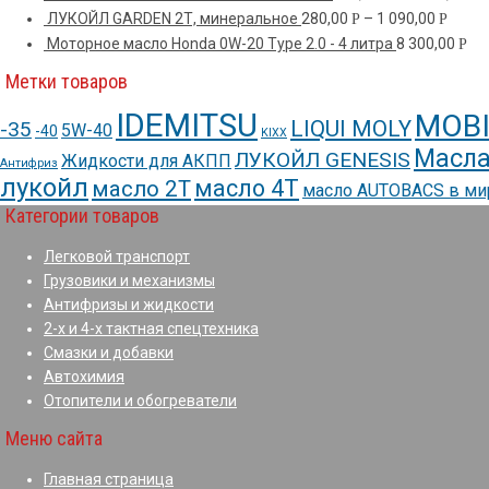
ЛУКОЙЛ GARDEN 2Т, минеральное
280,00
–
1 090,00
Р
Р
Моторное масло Honda 0W-20 Type 2.0 - 4 литра
8 300,00
Р
Метки товаров
IDEMITSU
MOBI
LIQUI MOLY
-35
5W-40
-40
KIXX
Масла
ЛУКОЙЛ GENESIS
Жидкости для АКПП
Антифриз
лукойл
масло 4Т
масло 2Т
масло AUTOBACS в м
Категории товаров
Легковой транспорт
Грузовики и механизмы
Антифризы и жидкости
2-х и 4-х тактная спецтехника
Смазки и добавки
Автохимия
Отопители и обогреватели
Меню сайта
Главная страница