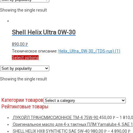
Showing the single result
Shell Helix Ultra 0W-30
890,00
Р
Техническое описание:
Helix_Ultra_0W-30_(TDS-rus) (1)
Select options
Showing the single result
Категории товаров
Рейтинговые товары
ЛУКОЙЛ ТРАНСМИССИОННОЕ ТМ-4 75W-90
450,00
–
1 810,
Р
Оригинальное масло для 4-х тактных ПЛМ Yamalube 4, SAE 
SHELL HELIX HX8 SYNTHETIC SAE 5W-40
980,00
–
4 890,00
Р
Р