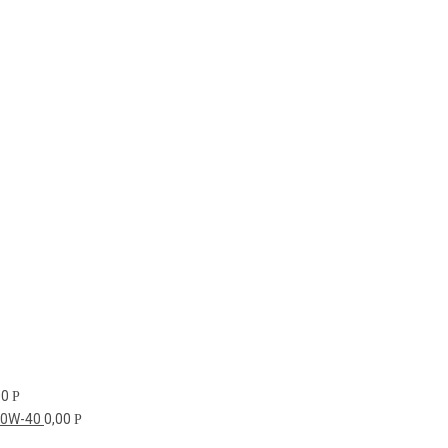
00
Р
10W-40
0,00
Р