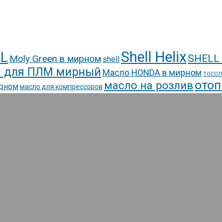
Shell Helix
L
SHELL
Moly Green в мирном
shell
 для ПЛМ мирный
Масло HONDA в мирном
ТОСОЛ
отоп
масло на розлив
ирном
масло для компрессоров