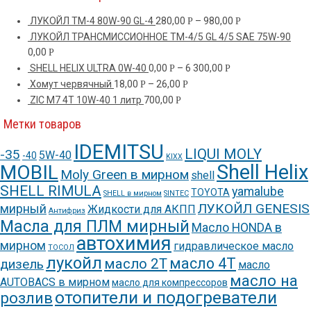
ЛУКОЙЛ ТМ-4 80W-90 GL-4
280,00
–
980,00
Р
Р
ЛУКОЙЛ ТРАНСМИССИОННОЕ TM-4/5 GL 4/5 SAE 75W-90
0,00
Р
SHELL HELIX ULTRA 0W-40
0,00
–
6 300,00
Р
Р
Хомут червячный
18,00
–
26,00
Р
Р
ZIC M7 4T 10W-40 1 литр
700,00
Р
Метки товаров
IDEMITSU
LIQUI MOLY
-35
5W-40
-40
KIXX
Shell Helix
MOBIL
Moly Green в мирном
shell
SHELL RIMULA
yamalube
TOYOTA
SHELL в мирном
SINTEC
ЛУКОЙЛ GENESIS
мирный
Жидкости для АКПП
Антифриз
Масла для ПЛМ мирный
Масло HONDA в
автохимия
мирном
гидравлическое масло
ТОСОЛ
лукойл
масло 4Т
масло 2Т
дизель
масло
масло на
AUTOBACS в мирном
масло для компрессоров
отопители и подогреватели
розлив