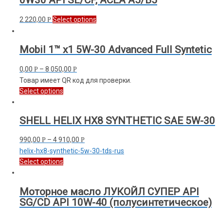
0W30 API SL/CF, ACEA A5/B5
2 220,00
Select options
Р
Mobil 1™ x1 5W-30 Advanced Full Syntetic
0,00
–
8 050,00
Р
Р
Товар имеет QR код для проверки.
Select options
SHELL HELIX HX8 SYNTHETIC SAE 5W-30
990,00
–
4 910,00
Р
Р
helix-hx8-synthetic-5w-30-tds-rus
Select options
Моторное масло ЛУКОЙЛ СУПЕР API
SG/CD API 10W-40 (полусинтетическое)