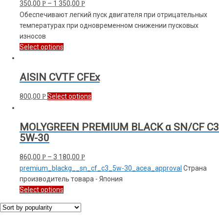
350,00
–
1 350,00
Р
Р
Обеспечивают легкий пуск двигателя при отрицательных
температурах при одновременном снижении пусковых
износов
Select options
AISIN CVTF CFEx
800,00
Select options
Р
MOLYGREEN PREMIUM BLACK α SN/CF C3
5W-30
860,00
–
3 180,00
Р
Р
premium_blackg__sn_cf_c3_5w-30_acea_approval
Страна
производитель товара - Япония
Select options