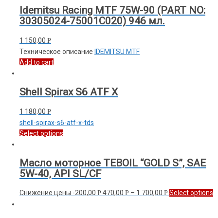
Idemitsu Racing MTF 75W-90 (PART NO:
30305024-75001С020) 946 мл.
1 150,00
Р
Техническое описание
IDEMITSU MTF
Add to cart
Shell Spirax S6 ATF X
1 180,00
Р
shell-spirax-s6-atf-x-tds
Select options
Масло моторное TEBOIL “GOLD S”, SAE
5W-40, API SL/CF
Снижение цены
-200,00
470,00
–
1 700,00
Select options
Р
Р
Р