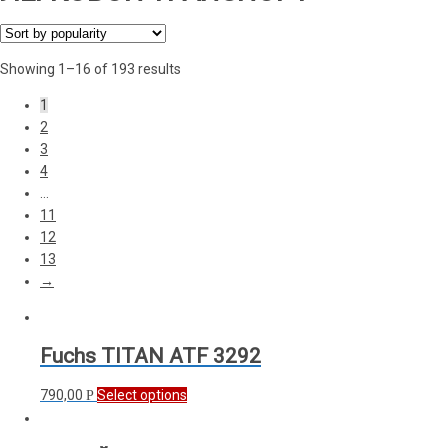
Showing 1–16 of 193 results
1
2
3
4
…
11
12
13
→
Fuchs TITAN ATF 3292
790,00
Select options
Р