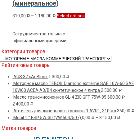
(минеральное)
310,00
–
1 180,00
Select options
Р
Р
Сотрудничество только с
официальными дилерами
Категории товаров
Рейтинговые товары
AUS 32 «АdBlue»
1 300,00
Р
Моторное масло TEBOIL Diamond extreme SAE 10W-60 SAE
10W60 ACEA A3/B4 синтетическое 4 литра
2 500,00
Р
Масло трансмиссионное GL-4 ZIC GFT 75W-85
600,00
–
Р
2 400,00
Р
Антигель для дизельного топлива "LAVR" , 310 мл
360,00
Р
Mobil 1™ ESP 5W-30 (VW 504/507)
0,00
–
8 150,00
Р
Р
Метки товаров