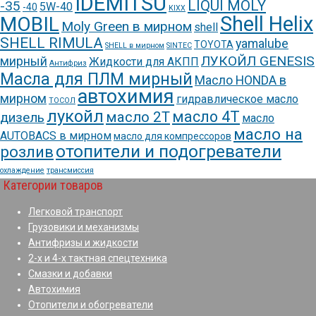
IDEMITSU
LIQUI MOLY
-35
5W-40
-40
KIXX
Shell Helix
MOBIL
Moly Green в мирном
shell
SHELL RIMULA
yamalube
TOYOTA
SHELL в мирном
SINTEC
ЛУКОЙЛ GENESIS
мирный
Жидкости для АКПП
Антифриз
Масла для ПЛМ мирный
Масло HONDA в
автохимия
мирном
гидравлическое масло
ТОСОЛ
лукойл
масло 4Т
масло 2Т
дизель
масло
масло на
AUTOBACS в мирном
масло для компрессоров
отопители и подогреватели
розлив
охлаждение
трансмиссия
Категории товаров
Легковой транспорт
Грузовики и механизмы
Антифризы и жидкости
2-х и 4-х тактная спецтехника
Смазки и добавки
Автохимия
Отопители и обогреватели