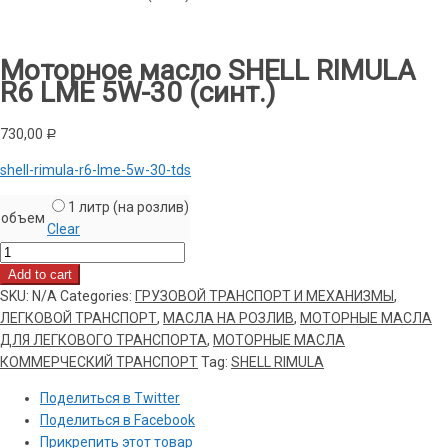
Моторное масло SHELL RIMULA
R6 LME 5W-30 (синт.)
730,00
Р
shell-rimula-r6-lme-5w-30-tds
1 литр (на розлив)
объем
Clear
Моторное
масло
Add to cart
SHELL
SKU:
N/A
Categories:
ГРУЗОВОЙ ТРАНСПОРТ И МЕХАНИЗМЫ
,
RIMULA
ЛЕГКОВОЙ ТРАНСПОРТ
,
МАСЛА НА РОЗЛИВ
,
МОТОРНЫЕ МАСЛА
R6
ДЛЯ ЛЕГКОВОГО ТРАНСПОРТА
,
МОТОРНЫЕ МАСЛА
LME
КОММЕРЧЕСКИЙ ТРАНСПОРТ
Tag:
SHELL RIMULA
5W-
Поделиться в Twitter
30
Поделиться в Facebook
(синт.)
Прикрепить этот товар