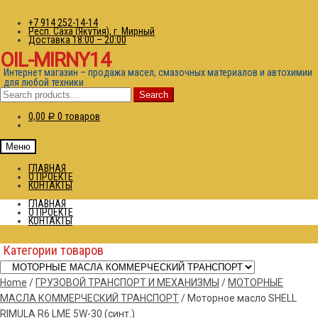
+7 914 252-14-14
Респ. Саха (Якутия), г. Мирный
Доставка 18:00 – 20:00
OIL-MIRNY14
Интернет магазин – продажа масел, смазочных материалов и автохимии
для любой техники
Search
Search
for:
0,00
0 товаров
Р
Меню
ГЛАВНАЯ
О ПРОЕКТЕ
КОНТАКТЫ
ГЛАВНАЯ
О ПРОЕКТЕ
КОНТАКТЫ
Категории товаров
Home
/
ГРУЗОВОЙ ТРАНСПОРТ И МЕХАНИЗМЫ
/
МОТОРНЫЕ
МАСЛА КОММЕРЧЕСКИЙ ТРАНСПОРТ
/
Моторное масло SHELL
RIMULA R6 LME 5W-30 (синт.)