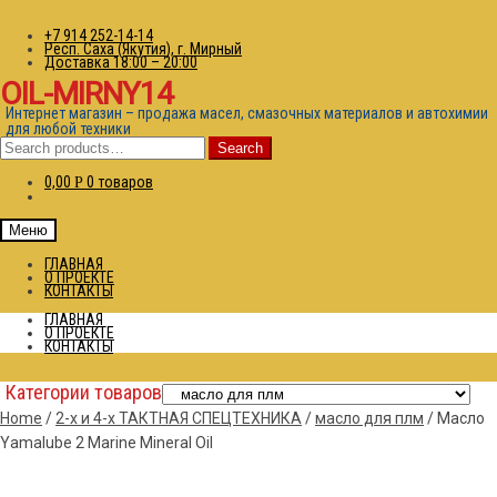
+7 914 252-14-14
Респ. Саха (Якутия), г. Мирный
Доставка 18:00 – 20:00
OIL-MIRNY14
Интернет магазин – продажа масел, смазочных материалов и автохимии
для любой техники
Search
Search
for:
0,00
0 товаров
Р
Меню
ГЛАВНАЯ
О ПРОЕКТЕ
КОНТАКТЫ
ГЛАВНАЯ
О ПРОЕКТЕ
КОНТАКТЫ
Категории товаров
Home
/
2-х и 4-х ТАКТНАЯ СПЕЦТЕХНИКА
/
масло для плм
/
Масло
Yamalube 2 Marine Mineral Oil