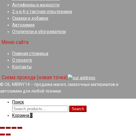
Антифризы и жидкости
2-х и 4-х тактная спецтехника
Смазки и добавки
Автохимия
Отопители и обогреватели
Меню сайта
Главная страница
О проекте
Контакты
Схема проезда (новая точка)
© OIL-MIRNY14 – продажа масел, смазочных материалов и
автохимии для любой техники
Поиск
Search
Search
for:
Корзина
0