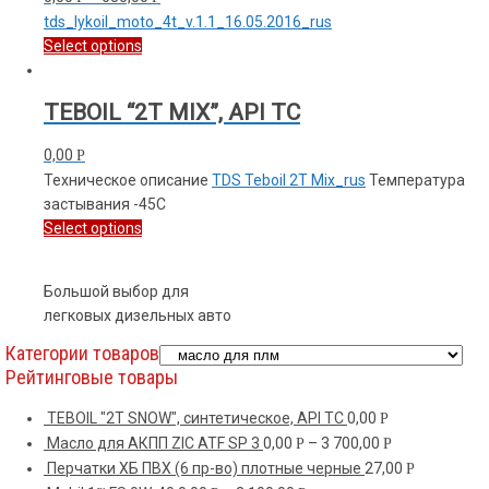
tds_lykoil_moto_4t_v.1.1_16.05.2016_rus
Select options
TEBOIL “2T MIX”, API TC
0,00
Р
Техническое описание
TDS Teboil 2T Mix_rus
Температура
застывания -45С
Select options
Большой выбор для
легковых дизельных авто
Категории товаров
Рейтинговые товары
TEBOIL "2T SNOW", синтетическое, API TC
0,00
Р
Масло для АКПП ZIC ATF SP 3
0,00
–
3 700,00
Р
Р
Перчатки ХБ ПВХ (6 пр-во) плотные черные
27,00
Р