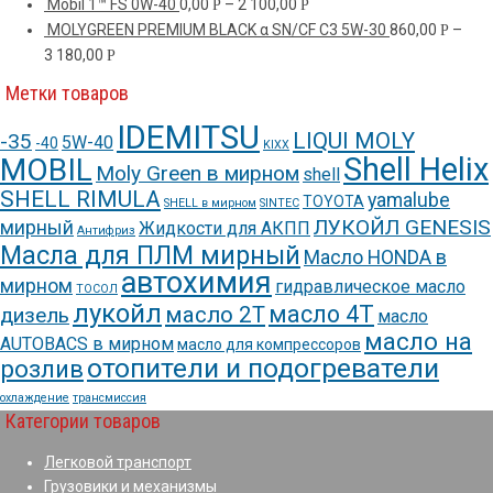
Mobil 1™ FS 0W-40
0,00
–
2 100,00
Р
Р
MOLYGREEN PREMIUM BLACK α SN/CF C3 5W-30
860,00
–
Р
3 180,00
Р
Метки товаров
IDEMITSU
LIQUI MOLY
-35
5W-40
-40
KIXX
Shell Helix
MOBIL
Moly Green в мирном
shell
SHELL RIMULA
yamalube
TOYOTA
SHELL в мирном
SINTEC
ЛУКОЙЛ GENESIS
мирный
Жидкости для АКПП
Антифриз
Масла для ПЛМ мирный
Масло HONDA в
автохимия
мирном
гидравлическое масло
ТОСОЛ
лукойл
масло 4Т
масло 2Т
дизель
масло
масло на
AUTOBACS в мирном
масло для компрессоров
отопители и подогреватели
розлив
охлаждение
трансмиссия
Категории товаров
Легковой транспорт
Грузовики и механизмы