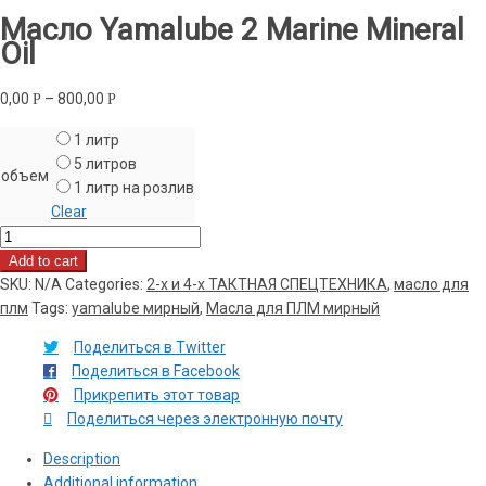
Масло Yamalube 2 Marine Mineral
Oil
0,00
–
800,00
Р
Р
1 литр
5 литров
объем
1 литр на розлив
Clear
Масло
Yamalube
Add to cart
2
SKU:
N/A
Categories:
2-х и 4-х ТАКТНАЯ СПЕЦТЕХНИКА
,
масло для
Marine
плм
Tags:
yamalube мирный
,
Масла для ПЛМ мирный
Mineral
Поделиться в Twitter
Oil
Поделиться в Facebook
quantity
Прикрепить этот товар
Поделиться через электронную почту
Description
Additional information