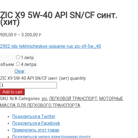
ZIC X9 5W-40 API SN/CF синт.
(хит)
900,00
–
3 200,00
Р
Р
2902-tds-tekhnicheskoe-opisanie-rus-zic-x9-5w_40
1 литр
объем
4 литра
Clear
ZIC X9 5W-40 API SN/CF синт. (хит) quantity
Add to cart
SKU:
N/A
Categories:
zic
,
ЛЕГКОВОЙ ТРАНСПОРТ
,
МОТОРНЫЕ
МАСЛА ДЛЯ ЛЕГКОВОГО ТРАНСПОРТА
Поделиться в Twitter
Поделиться в Facebook
Прикрепить этот товар
Поделиться через электронную почту