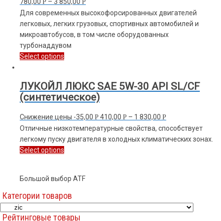
780,00
–
3 850,00
Р
Р
Для современных высокофорсированных двигателей
легковых, легких грузовых, спортивных автомобилей и
микроавтобусов, в том числе оборудованных
турбонаддувом
Select options
ЛУКОЙЛ ЛЮКС SAE 5W-30 API SL/CF
(синтетическое)
Снижение цены
-35,00
410,00
–
1 830,00
Р
Р
Р
Отличные низкотемпературные свойства, способствует
легкому пуску двигателя в холодных климатических зонах.
Select options
Большой выбор ATF
Категории товаров
Рейтинговые товары