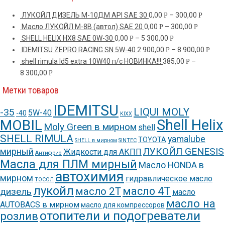
ЛУКОЙЛ ДИЗЕЛЬ М-10ДМ API SAE 30
0,00
–
300,00
Р
Р
Масло ЛУКОЙЛ М-8В (автол) SAE 20
0,00
–
300,00
Р
Р
SHELL HELIX HX8 SAE 0W-30
0,00
–
5 300,00
Р
Р
IDEMITSU ZEPRO RACING SN 5W-40
2 900,00
–
8 900,00
Р
Р
shell rimula ld5 extra 10W40 п/с НОВИНКА!!!
385,00
–
Р
8 300,00
Р
Метки товаров
IDEMITSU
LIQUI MOLY
-35
5W-40
-40
KIXX
Shell Helix
MOBIL
Moly Green в мирном
shell
SHELL RIMULA
yamalube
TOYOTA
SHELL в мирном
SINTEC
ЛУКОЙЛ GENESIS
мирный
Жидкости для АКПП
Антифриз
Масла для ПЛМ мирный
Масло HONDA в
автохимия
мирном
гидравлическое масло
ТОСОЛ
лукойл
масло 4Т
масло 2Т
дизель
масло
масло на
AUTOBACS в мирном
масло для компрессоров
отопители и подогреватели
розлив