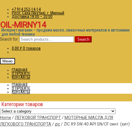
+7 914 252-14-14
Респ. Саха (Якутия), г. Мирный
Доставка 18:00 – 20:00
OIL-MIRNY14
Интернет магазин – продажа масел, смазочных материалов и автохимии
для любой техники
Search for:
Search
0,00
0 товаров
Р
Меню
ГЛАВНАЯ
О ПРОЕКТЕ
КОНТАКТЫ
ГЛАВНАЯ
О ПРОЕКТЕ
КОНТАКТЫ
Категории товаров
Home
/
ЛЕГКОВОЙ ТРАНСПОРТ
/
МОТОРНЫЕ МАСЛА ДЛЯ
ЛЕГКОВОГО ТРАНСПОРТА
/
zic
/
ZIC X9 5W-40 API SN/CF синт. (хит)