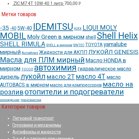
ZIC M7 4T 10W-40 1 литр
700,00
Р
Метки товаров
IDEMITSU
LIQUI MOLY
-35
5W-40
-40
KIXX
Shell Helix
MOBIL
Moly Green в мирном
shell
SHELL RIMULA
yamalube
TOYOTA
SHELL в мирном
SINTEC
ЛУКОЙЛ GENESIS
мирный
Жидкости для АКПП
Антифриз
Масла для ПЛМ мирный
Масло HONDA в
автохимия
мирном
гидравлическое масло
ТОСОЛ
лукойл
масло 4Т
масло 2Т
дизель
масло
масло на
AUTOBACS в мирном
масло для компрессоров
отопители и подогреватели
розлив
охлаждение
трансмиссия
Категории товаров
Легковой транспорт
Грузовики и механизмы
Антифризы и жидкости
2-х и 4-х тактная спецтехника