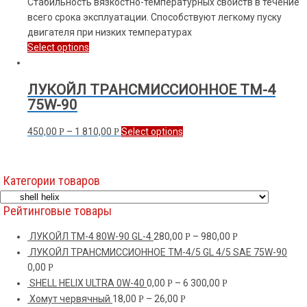
Стабильность вязкостно-температурных свойств в течение
всего срока эксплуатации. Способствуют легкому пуску
двигателя при низких температурах
Select options
ЛУКОЙЛ ТРАНСМИССИОННОЕ ТМ-4
75W-90
450,00
–
1 810,00
Select options
Р
Р
Категории товаров
Рейтинговые товары
ЛУКОЙЛ ТМ-4 80W-90 GL-4
280,00
–
980,00
Р
Р
ЛУКОЙЛ ТРАНСМИССИОННОЕ TM-4/5 GL 4/5 SAE 75W-90
0,00
Р
SHELL HELIX ULTRA 0W-40
0,00
–
6 300,00
Р
Р
Хомут червячный
18,00
–
26,00
Р
Р