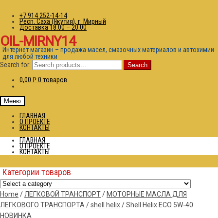
+7 914 252-14-14
Респ. Саха (Якутия), г. Мирный
Доставка 18:00 – 20:00
OIL-MIRNY14
Интернет магазин – продажа масел, смазочных материалов и автохимии
для любой техники
Search for:
Search
0,00
0 товаров
Р
Меню
ГЛАВНАЯ
О ПРОЕКТЕ
КОНТАКТЫ
ГЛАВНАЯ
О ПРОЕКТЕ
КОНТАКТЫ
Категории товаров
Home
/
ЛЕГКОВОЙ ТРАНСПОРТ
/
МОТОРНЫЕ МАСЛА ДЛЯ
ЛЕГКОВОГО ТРАНСПОРТА
/
shell helix
/
Shell Helix ECO 5W-40
НОВИНКА