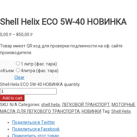
Shell Helix ECO 5W-40 НОВИНКА
0,00
–
850,00
Р
Р
Товар имеет QR код для проверки подлинности на оф. сайте
производителя.
1 литр (фас. тара)
объем
4литра (фас. тара)
Clear
Shell Helix ECO 5W-40 НОВИНКА quantity
Add to cart
SKU:
N/A
Categories:
shell helix
,
ЛЕГКОВОЙ ТРАНСПОРТ
,
МОТОРНЫЕ
МАСЛА ДЛЯ ЛЕГКОВОГО ТРАНСПОРТА
,
НОВИНКИ
Tag:
Shell Helix
Поделиться в Twitter
Поделиться в Facebook
Прикрепить этот товар