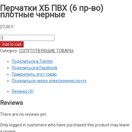
Перчатки ХБ ПВХ (6 пр-во)
плотные черные
27,00
Р
Перчатки
ХБ
Add to cart
ПВХ
Category:
СОПУТСТВУЮЩИЕ ТОВАРЫ
(6
Поделиться в Twitter
пр-
Поделиться в Facebook
во)
Прикрепить этот товар
плотные
Поделиться через электронную почту
черные
quantity
Reviews (0)
Reviews
There are no reviews yet.
Only logged in customers who have purchased this product may leave
a review.