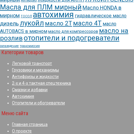
Антифриз
Масла для ПЛМ мирный
Масло HONDA в
автохимия
мирном
гидравлическое масло
ТОСОЛ
лукойл
масло 4Т
масло 2Т
дизель
масло
масло на
AUTOBACS в мирном
масло для компрессоров
отопители и подогреватели
розлив
охлаждение
трансмиссия
Категории товаров
Легковой транспорт
Грузовики и механизмы
Антифризы и жидкости
2-х и 4-х тактная спецтехника
Смазки и добавки
Автохимия
Отопители и обогреватели
Меню сайта
Главная страница
О проекте