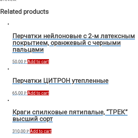
Related products
Перчатки нейлоновые с 2-м латексным
покрытием, оранжевый с черными
пальцами
50,00
Add to cart
Р
Перчатки ЦИТРОН утепленные
65,00
Add to cart
Р
Краги спилковые пятипалые, “ТРЕК”
высший сорт
310,00
Add to cart
Р