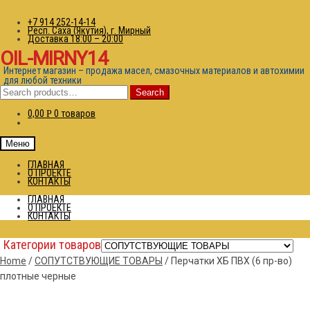
+7 914 252-14-14
Респ. Саха (Якутия), г. Мирный
Доставка 18:00 – 20:00
OIL-MIRNY14
Интернет магазин – продажа масел, смазочных материалов и автохимии
для любой техники
Search
Search
for:
0,00
0 товаров
Р
Меню
ГЛАВНАЯ
О ПРОЕКТЕ
КОНТАКТЫ
ГЛАВНАЯ
О ПРОЕКТЕ
КОНТАКТЫ
Категории товаров
Home
/
СОПУТСТВУЮЩИЕ ТОВАРЫ
/
Перчатки ХБ ПВХ (6 пр-во)
плотные черные