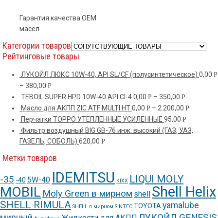
Гарантия качества OEM
масел
Категории товаров
Рейтинговые товары
ЛУКОЙЛ ЛЮКС 10W-40, API SL/CF (полусинтетическое)
0,00
Р
–
380,00
Р
TEBOIL SUPER HPD 10W-40 API CI-4
0,00
–
350,00
Р
Р
Масло для АКПП ZIC ATF MULTI HT
0,00
–
2 200,00
Р
Р
Перчатки ТОРРО УТЕПЛЕННЫЕ УСИЛЕННЫЕ
95,00
Р
Фильтр воздушный BIG GB-76 инж. высокий (ГАЗ, УАЗ,
ГАЗЕЛЬ, СОБОЛЬ)
620,00
Р
Метки товаров
IDEMITSU
LIQUI MOLY
-35
5W-40
-40
KIXX
Shell Helix
MOBIL
Moly Green в мирном
shell
SHELL RIMULA
yamalube
TOYOTA
SHELL в мирном
SINTEC
ЛУКОЙЛ GENESIS
мирный
Жидкости для АКПП