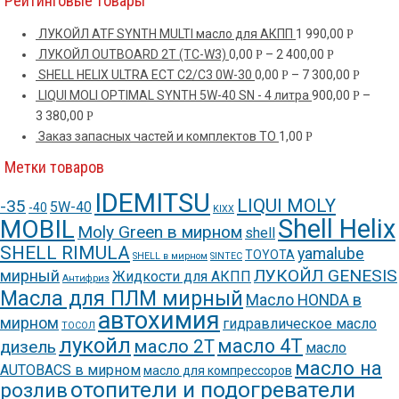
Рейтинговые товары
ЛУКОЙЛ ATF SYNTH MULTI масло для АКПП
1 990,00
Р
ЛУКОЙЛ OUTBOARD 2T (ТС-W3)
0,00
–
2 400,00
Р
Р
SHELL HELIX ULTRA ECT C2/C3 0W-30
0,00
–
7 300,00
Р
Р
LIQUI MOLI OPTIMAL SYNTH 5W-40 SN - 4 литра
900,00
–
Р
3 380,00
Р
Заказ запасных частей и комплектов ТО
1,00
Р
Метки товаров
IDEMITSU
LIQUI MOLY
-35
5W-40
-40
KIXX
Shell Helix
MOBIL
Moly Green в мирном
shell
SHELL RIMULA
yamalube
TOYOTA
SHELL в мирном
SINTEC
ЛУКОЙЛ GENESIS
мирный
Жидкости для АКПП
Антифриз
Масла для ПЛМ мирный
Масло HONDA в
автохимия
мирном
гидравлическое масло
ТОСОЛ
лукойл
масло 4Т
масло 2Т
дизель
масло
масло на
AUTOBACS в мирном
масло для компрессоров
отопители и подогреватели
розлив