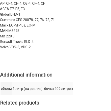
API CI-4, CH-4, CG-4, CF-4, CF
ACEA E7, E5, E3
Global DHD-1
Cummins CES 20078, 77, 76, 72, 71
Mack EO-M Plus, EO-M
MAN M3275
MB 228.3
Renault Trucks RLD-2
Volvo VDS-3, VDS-2
Additional information
объем
1 литр (на розлив), бочка 209 литров
Related products