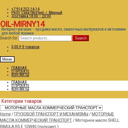
+7 914 252-14-14
Респ. Саха (Якутия), г. Мирный
Доставка 18:00 – 20:00
OIL-MIRNY14
Интернет магазин – продажа масел, смазочных материалов и автохимии
для любой техники
Search for:
Search
0,00
0 товаров
Р
Меню
ГЛАВНАЯ
О ПРОЕКТЕ
КОНТАКТЫ
ГЛАВНАЯ
О ПРОЕКТЕ
КОНТАКТЫ
Категории товаров
Home
/
ГРУЗОВОЙ ТРАНСПОРТ И МЕХАНИЗМЫ
/
МОТОРНЫЕ
МАСЛА КОММЕРЧЕСКИЙ ТРАНСПОРТ
/
Моторное масло SHELL
RIMULA R5 Е 10W40 (полусинт.)