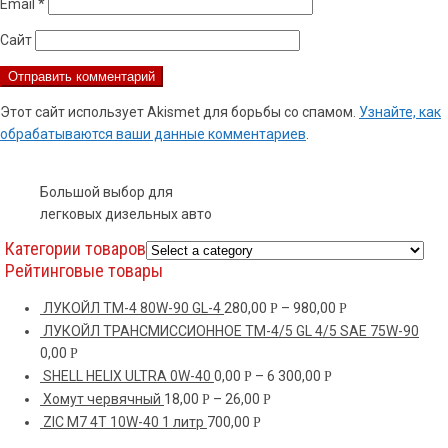
Email
*
Сайт
Этот сайт использует Akismet для борьбы со спамом.
Узнайте, как
обрабатываются ваши данные комментариев
.
Большой выбор для
легковых дизельных авто
Категории товаров
Рейтинговые товары
ЛУКОЙЛ ТМ-4 80W-90 GL-4
280,00
–
980,00
Р
Р
ЛУКОЙЛ ТРАНСМИССИОННОЕ TM-4/5 GL 4/5 SAE 75W-90
0,00
Р
SHELL HELIX ULTRA 0W-40
0,00
–
6 300,00
Р
Р
Хомут червячный
18,00
–
26,00
Р
Р
ZIC M7 4T 10W-40 1 литр
700,00
Р