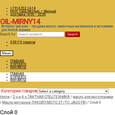
+7 914 252-14-14
Респ. Саха (Якутия), г. Мирный
Доставка 18:00 – 20:00
OIL-MIRNY14
Интернет магазин – продажа масел, смазочных материалов и автохимии
для любой техники
Search for:
Search
0,00
0 товаров
Р
Меню
ГЛАВНАЯ
О ПРОЕКТЕ
КОНТАКТЫ
ГЛАВНАЯ
О ПРОЕКТЕ
КОНТАКТЫ
Категории товаров
Home
/
2-х и 4-х ТАКТНАЯ СПЕЦТЕХНИКА
/
масло для мототехники
/
Масло моторное ЛУКОЙЛ МОТО 2T (ТС, JASO FB)
/
Слой 0
Слой 0