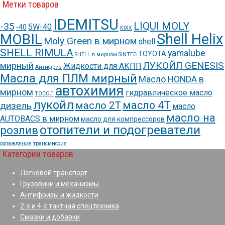
Метки товаров
IDEMITSU
LIQUI MOLY
-35
5W-40
-40
KIXX
Shell Helix
MOBIL
Moly Green в мирном
shell
SHELL RIMULA
yamalube
TOYOTA
SHELL в мирном
SINTEC
ЛУКОЙЛ GENESIS
мирный
Жидкости для АКПП
Антифриз
Масла для ПЛМ мирный
Масло HONDA в
автохимия
мирном
гидравлическое масло
ТОСОЛ
лукойл
масло 4Т
масло 2Т
дизель
масло
масло на
AUTOBACS в мирном
масло для компрессоров
отопители и подогреватели
розлив
охлаждение
трансмиссия
Категории товаров
Легковой транспорт
Грузовики и механизмы
Антифризы и жидкости
2-х и 4-х тактная спецтехника
Смазки и добавки