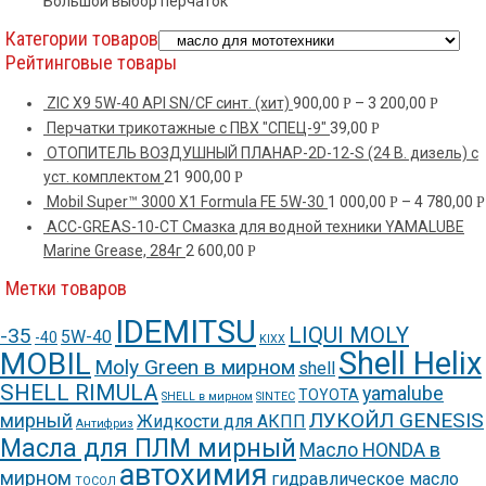
Большой выбор перчаток
Категории товаров
Рейтинговые товары
ZIC X9 5W-40 API SN/CF синт. (хит)
900,00
–
3 200,00
Р
Р
Перчатки трикотажные с ПВХ "СПЕЦ-9"
39,00
Р
ОТОПИТЕЛЬ ВОЗДУШНЫЙ ПЛАНАР-2D-12-S (24 В. дизель) c
уст. комплектом
21 900,00
Р
Mobil Super™ 3000 X1 Formula FE 5W-30
1 000,00
–
4 780,00
Р
Р
ACC-GREAS-10-CT Смазка для водной техники YAMALUBE
Marine Grease, 284г
2 600,00
Р
Метки товаров
IDEMITSU
LIQUI MOLY
-35
5W-40
-40
KIXX
Shell Helix
MOBIL
Moly Green в мирном
shell
SHELL RIMULA
yamalube
TOYOTA
SHELL в мирном
SINTEC
ЛУКОЙЛ GENESIS
мирный
Жидкости для АКПП
Антифриз
Масла для ПЛМ мирный
Масло HONDA в
автохимия
мирном
гидравлическое масло
ТОСОЛ