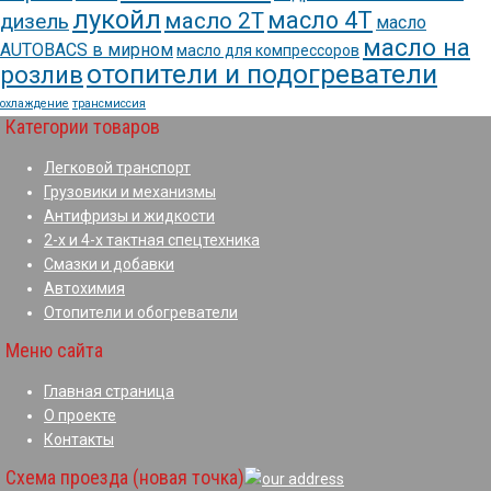
лукойл
масло 4Т
масло 2Т
дизель
масло
масло на
AUTOBACS в мирном
масло для компрессоров
отопители и подогреватели
розлив
охлаждение
трансмиссия
Категории товаров
Легковой транспорт
Грузовики и механизмы
Антифризы и жидкости
2-х и 4-х тактная спецтехника
Смазки и добавки
Автохимия
Отопители и обогреватели
Меню сайта
Главная страница
О проекте
Контакты
Схема проезда (новая точка)