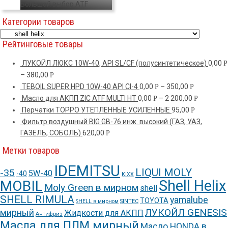
Большой выбор ATF
Категории товаров
Рейтинговые товары
ЛУКОЙЛ ЛЮКС 10W-40, API SL/CF (полусинтетическое)
0,00
Р
–
380,00
Р
TEBOIL SUPER HPD 10W-40 API CI-4
0,00
–
350,00
Р
Р
Масло для АКПП ZIC ATF MULTI HT
0,00
–
2 200,00
Р
Р
Перчатки ТОРРО УТЕПЛЕННЫЕ УСИЛЕННЫЕ
95,00
Р
Фильтр воздушный BIG GB-76 инж. высокий (ГАЗ, УАЗ,
ГАЗЕЛЬ, СОБОЛЬ)
620,00
Р
Метки товаров
IDEMITSU
LIQUI MOLY
-35
5W-40
-40
KIXX
Shell Helix
MOBIL
Moly Green в мирном
shell
SHELL RIMULA
yamalube
TOYOTA
SHELL в мирном
SINTEC
ЛУКОЙЛ GENESIS
мирный
Жидкости для АКПП
Антифриз
Масла для ПЛМ мирный
Масло HONDA в