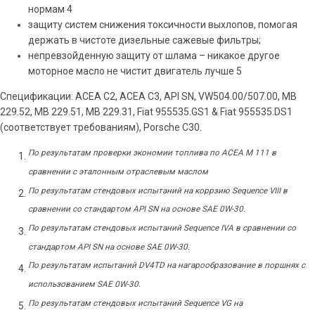
нормам 4
защиту систем снижения токсичности выхлопов, помогая
держать в чистоте дизельные сажевые фильтры;
непревзойденную защиту от шлама – никакое другое
моторное масло не чистит двигатель лучше 5
Спецификации: ACEA C2, ACEA C3, API SN, VW504.00/507.00, MB
229.52, MB 229.51, MB 229.31, Fiat 955535.GS1 & Fiat 955535.DS1
(соответствует требованиям), Porsche C30.
По результатам проверки экономии топлива по ACEA M 111 в
сравнении с эталонным отраслевым маслом
По результатам стендовых испытаний на коррзию Sequence VIII в
сравнении со стандартом API SN на основе SAE 0W-30.
По результатам стендовых испытаний Sequence IVA в сравнении со
стандартом API SN на основе SAE 0W-30.
По результатам испытаний DV4TD на нагарообразование в поршнях с
использованием SAE 0W-30.
По результатам стендовых испытаний Sequence VG на