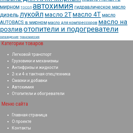
автохимия
мирном
гидравлическое масло
ТОСОЛ
лукойл
масло 4Т
масло 2Т
дизель
масло
масло на
AUTOBACS в мирном
масло для компрессоров
отопители и подогреватели
розлив
охлаждение
трансмиссия
Категории товаров
Легковой транспорт
Грузовики и механизмы
Антифризы и жидкости
2-х и 4-х тактная спецтехника
Смазки и добавки
Автохимия
Отопители и обогреватели
Меню сайта
Главная страница
О проекте
Контакты