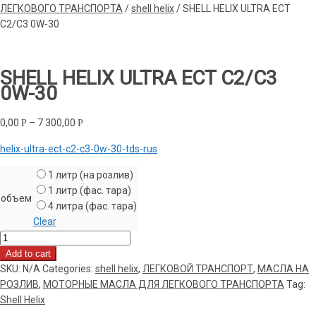
ЛЕГКОВОГО ТРАНСПОРТА
/
shell helix
/
SHELL HELIX ULTRA ECT
C2/C3 0W-30
SHELL HELIX ULTRA ECT C2/C3
0W-30
0,00
–
7 300,00
Р
Р
helix-ultra-ect-c2-c3-0w-30-tds-rus
1 литр (на розлив)
1 литр (фас. тара)
объем
4 литра (фас. тара)
Clear
SHELL
HELIX
Add to cart
ULTRA
SKU:
N/A
Categories:
shell helix
,
ЛЕГКОВОЙ ТРАНСПОРТ
,
МАСЛА НА
ECT
РОЗЛИВ
,
МОТОРНЫЕ МАСЛА ДЛЯ ЛЕГКОВОГО ТРАНСПОРТА
Tag:
C2/C3
Shell Helix
0W-