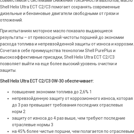
совместимой с системами снижения токсичности выхлопов, масло
Shell Helix Ultra ECT C2/C3 помогает сохранять современные
дизельные и бензиновые двигатели свободными от грязи и
отложений.
При испытаниях моторное масло показало выдающиеся
результаты – от превосходной чистоты поршней до экономии
расхода топлива и непревзойденной защиты от износа и коррозии.
Сочетая в себе преимущества технологии Shell PurePlus и
высокоэффективные присадки, Shell Helix Ultra ECT C2/C3
позволяет выйти на еще более высокий уровень очистки и
защиты.
Shell Helix Ultra ECT C2/C3 0W-30 обеспечивает:
повышение экономии топлива до 2,6% 1
непревзойденную защиту от коррозионного износа, которая
до 3 раз превышает требования последних отраслевых
норм 2
защиту от износа до 4 раз выше, чем требуют последние
отраслевые нормы 3
на 45% более чистые поршни, чем полагается по отраслевым