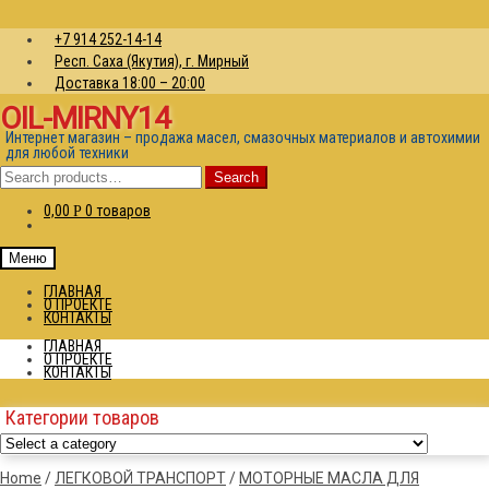
+7 914 252-14-14
Респ. Саха (Якутия), г. Мирный
Доставка 18:00 – 20:00
OIL-MIRNY14
Интернет магазин – продажа масел, смазочных материалов и автохимии
для любой техники
Search
Search
for:
0,00
0 товаров
Р
Меню
ГЛАВНАЯ
О ПРОЕКТЕ
КОНТАКТЫ
ГЛАВНАЯ
О ПРОЕКТЕ
КОНТАКТЫ
Категории товаров
Home
/
ЛЕГКОВОЙ ТРАНСПОРТ
/
МОТОРНЫЕ МАСЛА ДЛЯ