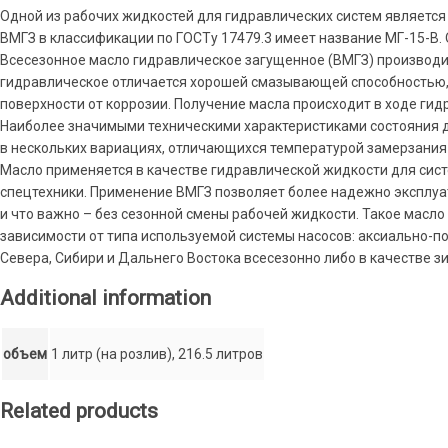
Одной из рабочих жидкостей для гидравлических систем является
ВМГЗ в классификации по ГОСТу 17479.3 имеет название МГ-15-В.
Всесезонное масло гидравлическое загущенное (ВМГЗ) производи
гидравлическое отличается хорошей смазывающей способностью, 
поверхности от коррозии. Получение масла происходит в ходе ги
Наиболее значимыми техническими характеристиками состояния д
в нескольких вариациях, отличающихся температурой замерзания и
Масло применяется в качестве гидравлической жидкости для сист
спецтехники. Применение ВМГЗ позволяет более надежно эксплуа
и что важно – без сезонной смены рабочей жидкости. Такое масло
зависимости от типа используемой системы насосов: аксиально-
Севера, Сибири и Дальнего Востока всесезонно либо в качестве з
Additional information
объем
1 литр (на розлив), 216.5 литров
Related products