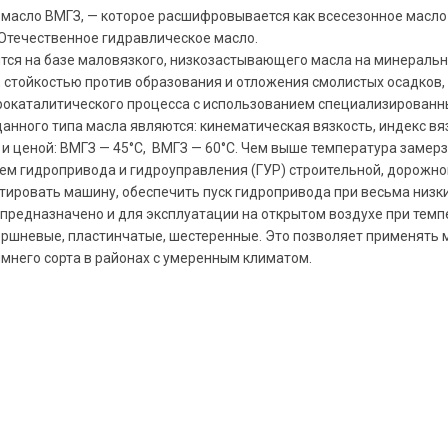
 масло ВМГЗ, — которое расшифровывается как всесезонное масло
 Отечественное гидравлическое масло.
тся на базе маловязкого, низкозастывающего масла на минеральн
стойкостью против образования и отложения смолистых осадков,
дрокаталитического процесса с использованием специализированны
анного типа масла являются: кинематическая вязкость, индекс в
 ценой: ВМГЗ — 45°С, ВМГЗ — 60°С. Чем выше температура замерза
ем гидропривода и гидроуправления (ГУР) строительной, дорожно
тировать машину, обеспечить пуск гидропривода при весьма низк
 предназначено и для эксплуатации на открытом воздухе при темпе
поршневые, пластинчатые, шестеренные. Это позволяет применять
имнего сорта в районах с умеренным климатом.