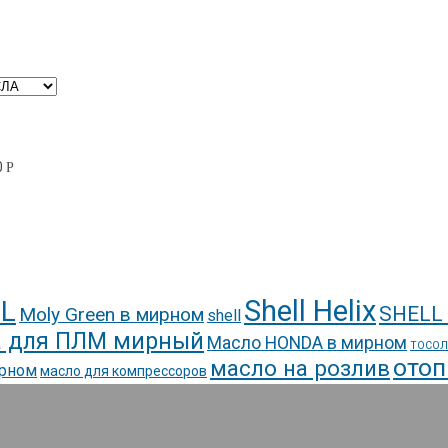
0
Р
Shell Helix
L
SHELL
Moly Green в мирном
shell
 для ПЛМ мирный
Масло HONDA в мирном
ТОСОЛ
отоп
масло на розлив
ирном
масло для компрессоров