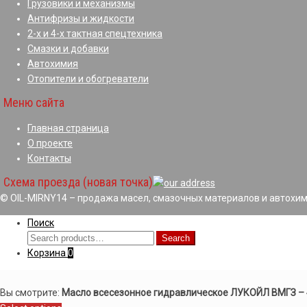
Грузовики и механизмы
Антифризы и жидкости
2-х и 4-х тактная спецтехника
Смазки и добавки
Автохимия
Отопители и обогреватели
Меню сайта
Главная страница
О проекте
Контакты
Схема проезда (новая точка)
© OIL-MIRNY14 – продажа масел, смазочных материалов и автохим
Поиск
Search
Search
for:
Корзина
0
Вы смотрите:
Масло всесезонное гидравлическое ЛУКОЙЛ ВМГЗ –