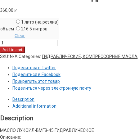
360,00
Р
1 литр (на розлив)
объем
216.5 литров
Clear
Масло
всесезонное
Add to cart
гидравлическое
SKU:
N/A
Categories:
ГИДРАВЛИЧЕСКИЕ, КОМПРЕССОРНЫЕ МАСЛА
ЛУКОЙЛ
Поделиться в Twitter
ВМГЗ
Поделиться в Facebook
-
Прикрепить этот товар
45С
Поделиться через электронную почту
quantity
Description
Additional information
Description
МАСЛО ЛУКОЙЛ-ВМГЗ-45 ГИДРАВЛИЧЕСКОЕ
Описание: