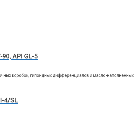
0, API GL-5
очных коробок, гипоидных дифференциалов и масло-наполненных
I-4/SL