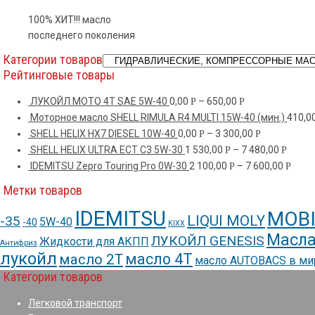
100% ХИТ!!! масло
последнего поколения
Категории товаров
Рейтинговые товары
ЛУКОЙЛ МОТО 4Т SAE 5W-40
0,00
–
650,00
Р
Р
Моторное масло SHELL RIMULA R4 MULTI 15W-40 (мин.)
410,0
SHELL HELIX HX7 DIESEL 10W-40
0,00
–
3 300,00
Р
Р
SHELL HELIX ULTRA ECT C3 5W-30
1 530,00
–
7 480,00
Р
Р
IDEMITSU Zepro Touring Pro 0W-30
2 100,00
–
7 600,00
Р
Р
Метки товаров
IDEMITSU
MOBI
LIQUI MOLY
-35
5W-40
-40
KIXX
Масла
ЛУКОЙЛ GENESIS
Жидкости для АКПП
Антифриз
лукойл
масло 4Т
масло 2Т
масло AUTOBACS в м
Категории товаров
Легковой транспорт