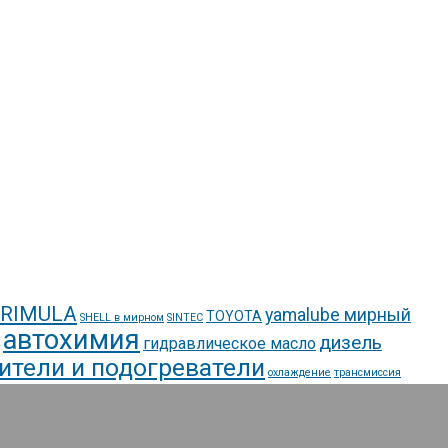
 RIMULA
yamalube мирный
TOYOTA
SHELL в мирном
SINTEC
автохимия
дизель
гидравлическое масло
ители и подогреватели
охлаждение
трансмиссия