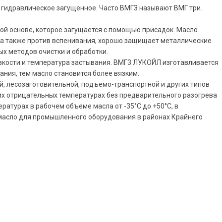
 гидравлическое загущенное. Часто ВМГЗ называют ВМГ три.
ой основе, которое загущается с помощью присадок. Масло
 а также против вспенивания, хорошо защищает металлические
х методов очистки и обработки.
язкости и температура застывания. ВМГ3 ЛУКОЙЛ изготавливается
ния, тем маслo становится более вязким.
й, лесозаготовительной, подъемо-транспортной и других типов
их отрицательных температурах без предварительного разогрева
ратурах в рабочем объеме масла от -35°С до +50°С, в
 масло для промышленного оборудования в районах Крайнего