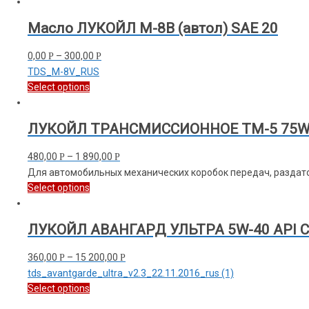
Масло ЛУКОЙЛ М-8В (автол) SAE 20
0,00
–
300,00
Р
Р
TDS_M-8V_RUS
Select options
ЛУКОЙЛ ТРАНСМИССИОННОЕ ТМ-5 75W-9
480,00
–
1 890,00
Р
Р
Для автомобильных механических коробок передач, раздат
Select options
ЛУКОЙЛ АВАНГАРД УЛЬТРА 5W-40 API C
360,00
–
15 200,00
Р
Р
tds_avantgarde_ultra_v2.3_22.11.2016_rus (1)
Select options