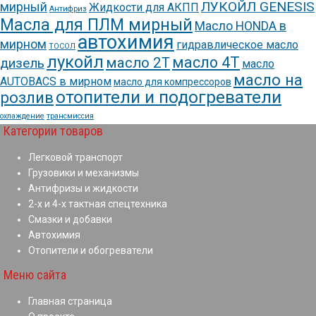
ЛУКОЙЛ GENESIS
мирный
Жидкости для АКПП
Антифриз
Масла для ПЛМ мирный
Масло HONDA в
автохимия
мирном
гидравлическое масло
ТОСОЛ
лукойл
масло 4Т
масло 2Т
дизель
масло
масло на
AUTOBACS в мирном
масло для компрессоров
отопители и подогреватели
розлив
охлаждение
трансмиссия
Категории товаров
Легковой транспорт
Грузовики и механизмы
Антифризы и жидкости
2-х и 4-х тактная спецтехника
Смазки и добавки
Автохимия
Отопители и обогреватели
Меню сайта
Главная страница