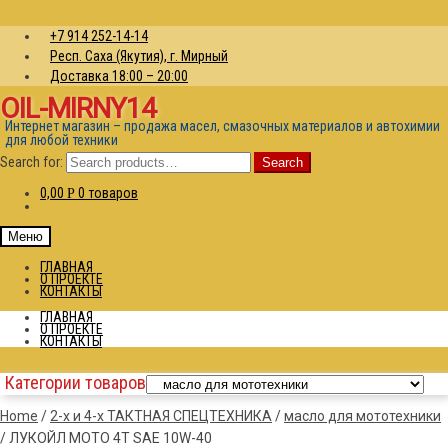
+7 914 252-14-14
Респ. Саха (Якутия), г. Мирный
Доставка 18:00 – 20:00
OIL-MIRNY14
Интернет магазин – продажа масел, смазочных материалов и автохимии
для любой техники
Search for:
Search
0,00
0 товаров
Р
Меню
ГЛАВНАЯ
О ПРОЕКТЕ
КОНТАКТЫ
ГЛАВНАЯ
О ПРОЕКТЕ
КОНТАКТЫ
Категории товаров
Home
/
2-х и 4-х ТАКТНАЯ СПЕЦТЕХНИКА
/
масло для мототехники
/
ЛУКОЙЛ МОТО 4Т SAE 10W-40