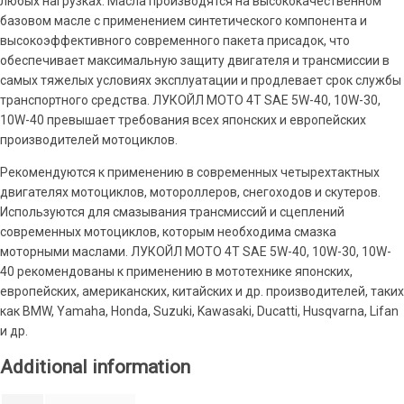
любых нагрузках. Масла производятся на высококачественном
базовом масле с применением синтетического компонента и
высокоэффективного современного пакета присадок, что
обеспечивает максимальную защиту двигателя и трансмиссии в
самых тяжелых условиях эксплуатации и продлевает срок службы
транспортного средства. ЛУКОЙЛ МОТО 4Т SAE 5W-40, 10W-30,
10W-40 превышает требования всех японских и европейских
производителей мотоциклов.
Рекомендуются к применению в современных четырехтактных
двигателях мотоциклов, мотороллеров, снегоходов и скутеров.
Используются для смазывания трансмиссий и сцеплений
современных мотоциклов, которым необходима смазка
моторными маслами. ЛУКОЙЛ МОТО 4Т SAE 5W-40, 10W-30, 10W-
40 рекомендованы к применению в мототехнике японских,
европейских, американских, китайских и др. производителей, таких
как BMW, Yamaha, Honda, Suzuki, Kawasaki, Ducatti, Husqvarna, Lifan
и др.
Additional information