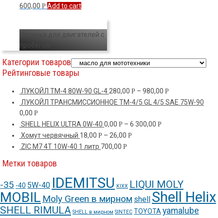
600,00
Add to cart
Р
Новинка для двигателей с
пробегом
Категории товаров
Рейтинговые товары
ЛУКОЙЛ ТМ-4 80W-90 GL-4
280,00
–
980,00
Р
Р
ЛУКОЙЛ ТРАНСМИССИОННОЕ TM-4/5 GL 4/5 SAE 75W-90
0,00
Р
SHELL HELIX ULTRA 0W-40
0,00
–
6 300,00
Р
Р
Хомут червячный
18,00
–
26,00
Р
Р
ZIC M7 4T 10W-40 1 литр
700,00
Р
Метки товаров
IDEMITSU
LIQUI MOLY
-35
5W-40
-40
KIXX
Shell Helix
MOBIL
Moly Green в мирном
shell
SHELL RIMULA
yamalube
TOYOTA
SHELL в мирном
SINTEC