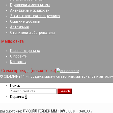
Грузовики и механизмы
Антифризы и жидкости
2-х и 4-х тактная спецтехника
Смазки и добавки
Автохимия
Отопители и обогреватели
Меню сайта
Главная страница
О проекте
Контакты
Схема проезда (новая точка)
© OIL-MIRNY14 – продажа масел, смазочных материалов и автохим
Поиск
Search
Search
for:
Корзина
0
Вы смотрите:
ЛУКОЙЛ ГЕЙЗЕР ММ 10W
0,00
–
340,00
Р
Р