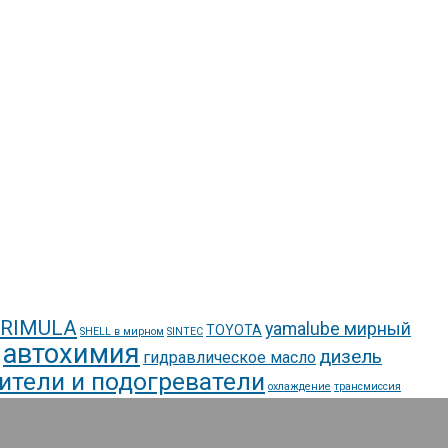
 RIMULA
yamalube мирный
TOYOTA
SHELL в мирном
SINTEC
автохимия
дизель
гидравлическое масло
ители и подогреватели
охлаждение
трансмиссия