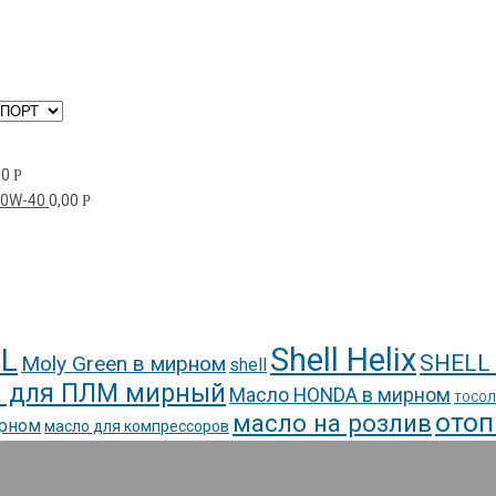
00
Р
10W-40
0,00
Р
Shell Helix
L
SHELL
Moly Green в мирном
shell
 для ПЛМ мирный
Масло HONDA в мирном
ТОСОЛ
отоп
масло на розлив
ирном
масло для компрессоров