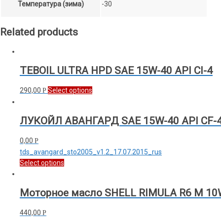
Температура (зима)
-30
Related products
TEBOIL ULTRA HPD SAE 15W-40 API CI-4
290,00
Select options
Р
ЛУКОЙЛ АВАНГАРД SAE 15W-40 API CF-4
0,00
Р
tds_avangard_sto2005_v1.2_17.07.2015_rus
Select options
Моторное масло SHELL RIMULA R6 M 10W
440,00
Р