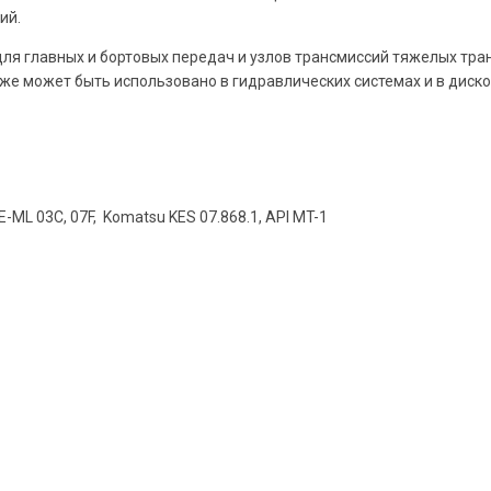
ий.
я главных и бортовых передач и узлов трансмиссий тяжелых тран
же может быть использовано в гидравлических системах и в диск
E-ML 03C, 07F, Komatsu KES 07.868.1, API MT-1