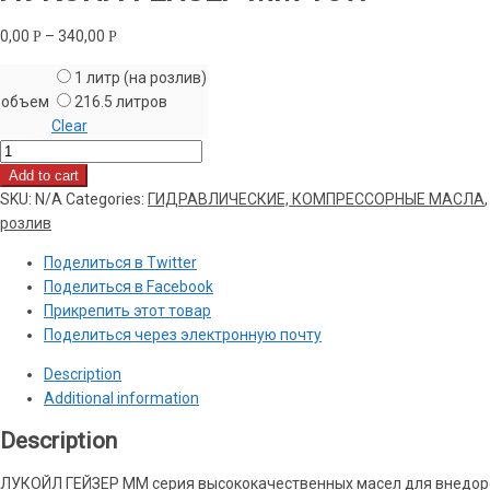
0,00
–
340,00
Р
Р
1 литр (на розлив)
объем
216.5 литров
Clear
ЛУКОЙЛ
ГЕЙЗЕР
Add to cart
ММ
SKU:
N/A
Categories:
ГИДРАВЛИЧЕСКИЕ, КОМПРЕССОРНЫЕ МАСЛА
10W
розлив
quantity
Поделиться в Twitter
Поделиться в Facebook
Прикрепить этот товар
Поделиться через электронную почту
Description
Additional information
Description
ЛУКОЙЛ ГЕЙЗЕР ММ серия высококачественных масел для внедоро