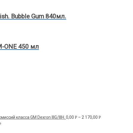
sh. Bubble Gum 840мл.
M-ONE 450 мл
иссий класса GM Dexron IIIG/IIIH.
0,00
–
2 170,00
Р
Р
Р