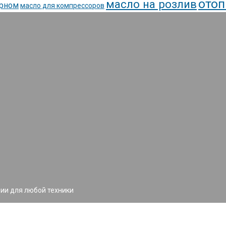
отоп
масло на розлив
ирном
масло для компрессоров
ии для любой техники