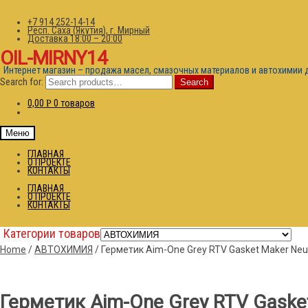
+7 914 252-14-14
Респ. Саха (Якутия), г. Мирный
Доставка 18:00 – 20:00
OIL-MIRNY14
Интернет магазин – продажа масел, смазочных материалов и автохимии 
Search for:
Search
0,00
0 товаров
Р
Меню
ГЛАВНАЯ
О ПРОЕКТЕ
КОНТАКТЫ
ГЛАВНАЯ
О ПРОЕКТЕ
КОНТАКТЫ
Категории товаров
Home
/
АВТОХИМИЯ
/
Герметик Aim-One Grey RTV Gasket Maker Neutr
Герметик Aim-One Grey RTV Gasket 