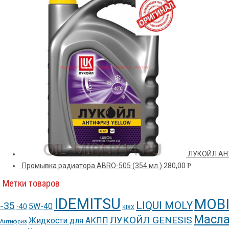
ЛУКОЙЛ АН
Промывка радиатора ABRO-505 (354 мл.)
280,00
Р
Метки товаров
IDEMITSU
MOBI
LIQUI MOLY
-35
5W-40
-40
KIXX
Масла
ЛУКОЙЛ GENESIS
Жидкости для АКПП
Антифриз