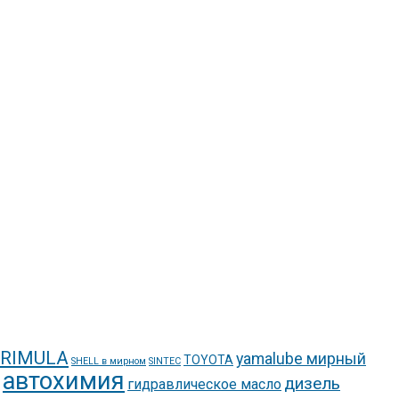
 RIMULA
yamalube мирный
TOYOTA
SHELL в мирном
SINTEC
автохимия
дизель
гидравлическое масло