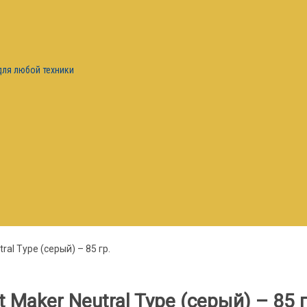
для любой техники
al Type (серый) – 85 гр.
Maker Neutral Type (серый) – 85 г