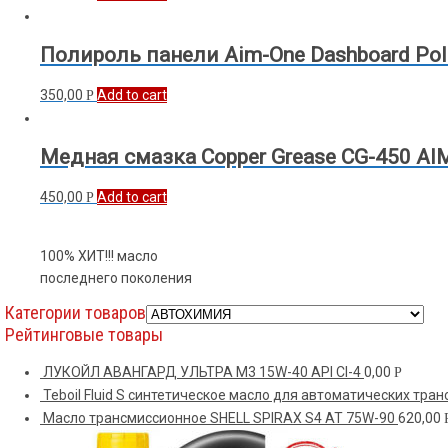
Полироль панели Aim-One Dashboard Poli
350,00
Add to cart
Р
Медная смазка Copper Grease CG-450 AI
450,00
Add to cart
Р
100% ХИТ!!! масло
последнего поколения
Категории товаров
Рейтинговые товары
ЛУКОЙЛ АВАНГАРД УЛЬТРА M3 15W-40 API CI-4
0,00
Р
Teboil Fluid S синтетическое масло для автоматических трансм
Масло трансмиссионное SHELL SPIRAX S4 AT 75W-90
620,00