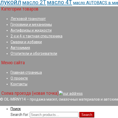
лукойл
масло 4Т
масло 2Т
масло AUTOBACS в м
Категории товаров
Легковой транспорт
Грузовики и механизмы
Антифризы и жидкости
2-х и 4-х тактная спецтехника
Смазки и добавки
Автохимия
Отопители и обогреватели
Меню сайта
Главная страница
О проекте
Контакты
Схема проезда (новая точка)
© OIL-MIRNY14 – продажа масел, смазочных материалов и автохим
Поиск
Search for:
Search