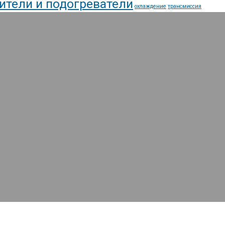
ители и подогреватели
охлаждение
трансмиссия