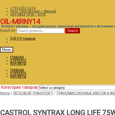
+7 914 252-14-14
Респ. Саха (Якутия), г. Мирный
Доставка 18:00 – 20:00
OIL-MIRNY14
Интернет магазин – продажа масел, смазочных материалов и автохимии 
Search for:
Search
0,00
0 товаров
Р
Меню
ГЛАВНАЯ
О ПРОЕКТЕ
КОНТАКТЫ
ГЛАВНАЯ
О ПРОЕКТЕ
КОНТАКТЫ
Категории товаров
Home
/
ЛЕГКОВОЙ ТРАНСПОРТ
/
ТРАНСМИССИОННЫЕ МАСЛА И Ж
CASTROL SYNTRAX LONG LIFE 75