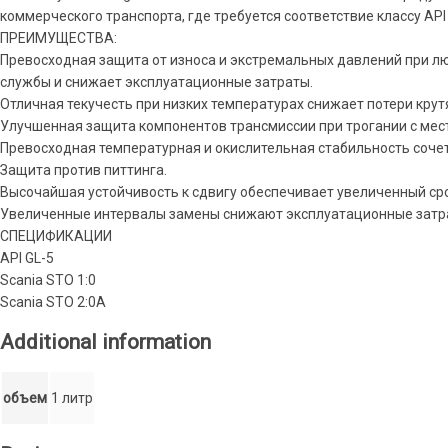
коммерческого транспорта, где требуется соответствие классу API 
ПРЕИМУЩЕСТВА:
Превосходная защита от износа и экстремальных давлений при л
службы и снижает эксплуатационные затраты.
Отличная текучесть при низких температурах снижает потери кру
Улучшенная защита компонентов трансмиссии при трогании с мест
Превосходная температурная и окислительная стабильность соч
Защита против питтинга.
Высочайшая устойчивость к сдвигу обеспечивает увеличенный ср
Увеличенные интервалы замены снижают эксплуатационные затр
СПЕЦИФИКАЦИИ
API GL-5
Scania STO 1:0
Scania STO 2:0A
Additional information
объем
1 литр