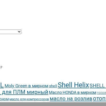
0
Р
Shell Helix
L
SHELL
Moly Green в мирном
shell
 для ПЛМ мирный
Масло HONDA в мирном
ТОСОЛ
отоп
масло на розлив
ирном
масло для компрессоров