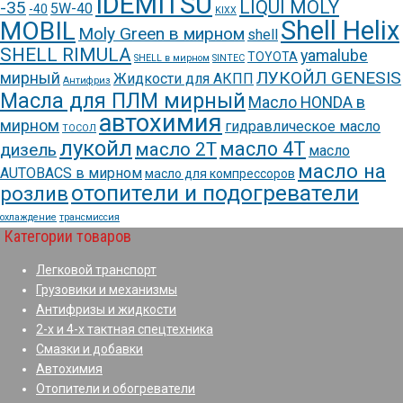
IDEMITSU
LIQUI MOLY
-35
5W-40
-40
KIXX
Shell Helix
MOBIL
Moly Green в мирном
shell
SHELL RIMULA
yamalube
TOYOTA
SHELL в мирном
SINTEC
ЛУКОЙЛ GENESIS
мирный
Жидкости для АКПП
Антифриз
Масла для ПЛМ мирный
Масло HONDA в
автохимия
мирном
гидравлическое масло
ТОСОЛ
лукойл
масло 4Т
масло 2Т
дизель
масло
масло на
AUTOBACS в мирном
масло для компрессоров
отопители и подогреватели
розлив
охлаждение
трансмиссия
Категории товаров
Легковой транспорт
Грузовики и механизмы
Антифризы и жидкости
2-х и 4-х тактная спецтехника
Смазки и добавки
Автохимия
Отопители и обогреватели