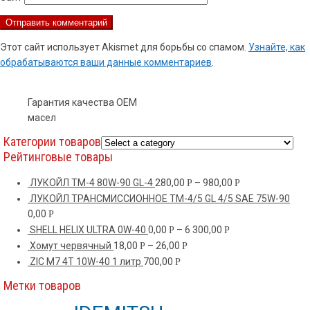
Этот сайт использует Akismet для борьбы со спамом.
Узнайте, как
обрабатываются ваши данные комментариев
.
Гарантия качества OEM
масел
Категории товаров
Рейтинговые товары
ЛУКОЙЛ ТМ-4 80W-90 GL-4
280,00
–
980,00
Р
Р
ЛУКОЙЛ ТРАНСМИССИОННОЕ TM-4/5 GL 4/5 SAE 75W-90
0,00
Р
SHELL HELIX ULTRA 0W-40
0,00
–
6 300,00
Р
Р
Хомут червячный
18,00
–
26,00
Р
Р
ZIC M7 4T 10W-40 1 литр
700,00
Р
Метки товаров