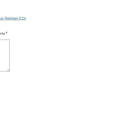
r-Reiniger 0,2л
ены
*