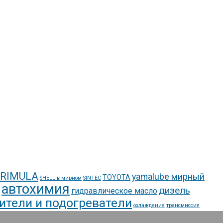
 RIMULA
yamalube мирный
TOYOTA
SHELL в мирном
SINTEC
автохимия
дизель
гидравлическое масло
ители и подогреватели
охлаждение
трансмиссия