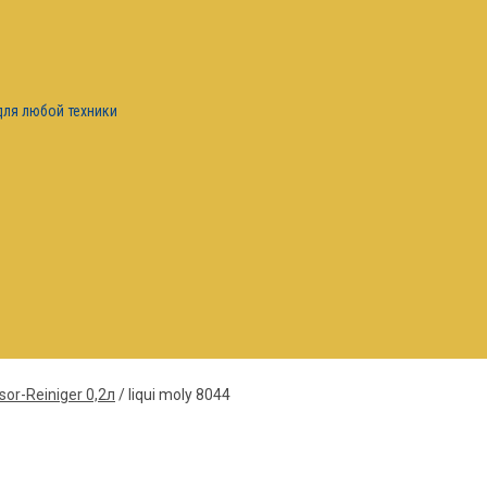
для любой техники
r-Reiniger 0,2л
/
liqui moly 8044