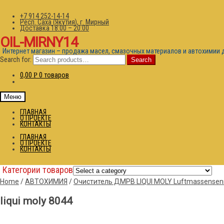
+7 914 252-14-14
Респ. Саха (Якутия), г. Мирный
Доставка 18:00 – 20:00
OIL-MIRNY14
Интернет магазин – продажа масел, смазочных материалов и автохимии 
Search for:
Search
0,00
0 товаров
Р
Меню
ГЛАВНАЯ
О ПРОЕКТЕ
КОНТАКТЫ
ГЛАВНАЯ
О ПРОЕКТЕ
КОНТАКТЫ
Категории товаров
Home
/
АВТОХИМИЯ
/
Очиститель ДМРВ LIQUI MOLY Luftmassensenso
liqui moly 8044