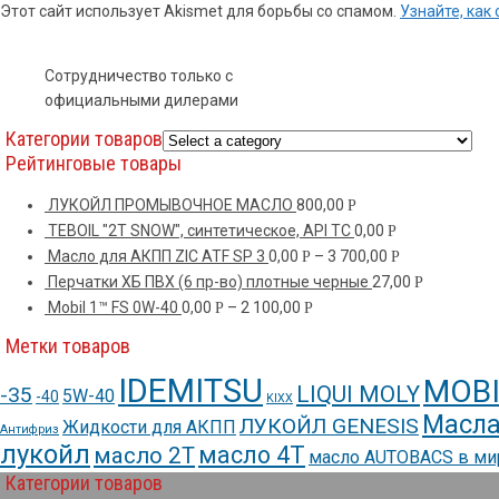
Этот сайт использует Akismet для борьбы со спамом.
Узнайте, ка
Сотрудничество только с
официальными дилерами
Категории товаров
Рейтинговые товары
ЛУКОЙЛ ПРОМЫВОЧНОЕ МАСЛО
800,00
Р
TEBOIL "2T SNOW", синтетическое, API TC
0,00
Р
Масло для АКПП ZIC ATF SP 3
0,00
–
3 700,00
Р
Р
Перчатки ХБ ПВХ (6 пр-во) плотные черные
27,00
Р
Mobil 1™ FS 0W-40
0,00
–
2 100,00
Р
Р
Метки товаров
IDEMITSU
MOBI
LIQUI MOLY
-35
5W-40
-40
KIXX
Масла
ЛУКОЙЛ GENESIS
Жидкости для АКПП
Антифриз
лукойл
масло 4Т
масло 2Т
масло AUTOBACS в м
Категории товаров