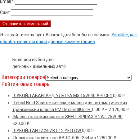
Email
*
Сайт
Этот сайт использует Akismet для борьбы со спамом.
Узнайте, как
обрабатываются ваши данные комментариев
.
Большой выбор для
легковых дизельных авто
Категории товаров
Рейтинговые товары
ЛУКОЙЛ АВАНГАРД УЛЬТРА M3 15W-40 API CI-4
0,00
Р
Teboil Fluid S синтетическое масло для автоматических
трансмиссий класса GM Dexron IIIG/IIIH.
0,00
–
2 170,00
Р
Р
Масло трансмиссионное SHELL SPIRAX S4 AT 75W-90
620,00
Р
ЛУКОЙЛ АНТИФРИЗ G12 YELLOW
0,00
Р
Промывка радиатора ABRO-505 (354 мл.)
280,00
Р