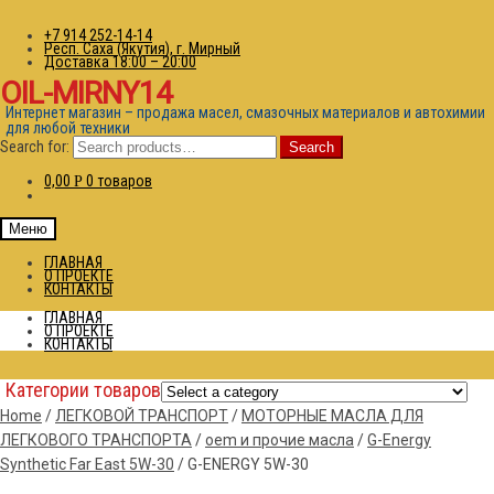
+7 914 252-14-14
Респ. Саха (Якутия), г. Мирный
Доставка 18:00 – 20:00
OIL-MIRNY14
Интернет магазин – продажа масел, смазочных материалов и автохимии
для любой техники
Search for:
Search
0,00
0 товаров
Р
Меню
ГЛАВНАЯ
О ПРОЕКТЕ
КОНТАКТЫ
ГЛАВНАЯ
О ПРОЕКТЕ
КОНТАКТЫ
Категории товаров
Home
/
ЛЕГКОВОЙ ТРАНСПОРТ
/
МОТОРНЫЕ МАСЛА ДЛЯ
ЛЕГКОВОГО ТРАНСПОРТА
/
oem и прочие масла
/
G-Energy
Synthetic Far East 5W-30
/
G-ENERGY 5W-30