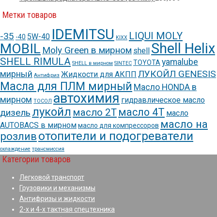
Метки товаров
IDEMITSU
LIQUI MOLY
-35
5W-40
-40
KIXX
Shell Helix
MOBIL
Moly Green в мирном
shell
SHELL RIMULA
yamalube
TOYOTA
SHELL в мирном
SINTEC
ЛУКОЙЛ GENESIS
мирный
Жидкости для АКПП
Антифриз
Масла для ПЛМ мирный
Масло HONDA в
автохимия
мирном
гидравлическое масло
ТОСОЛ
лукойл
масло 4Т
масло 2Т
дизель
масло
масло на
AUTOBACS в мирном
масло для компрессоров
отопители и подогреватели
розлив
охлаждение
трансмиссия
Категории товаров
Легковой транспорт
Грузовики и механизмы
Антифризы и жидкости
2-х и 4-х тактная спецтехника