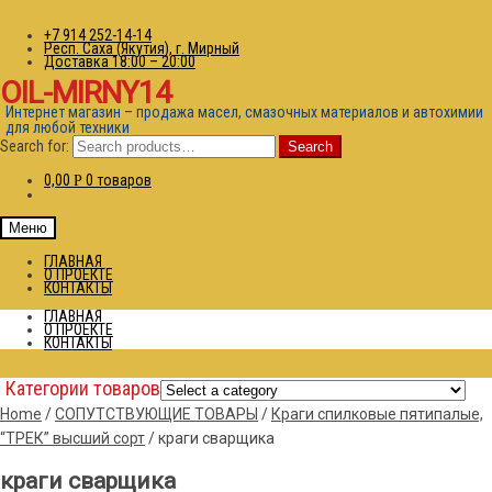
+7 914 252-14-14
Респ. Саха (Якутия), г. Мирный
Доставка 18:00 – 20:00
OIL-MIRNY14
Интернет магазин – продажа масел, смазочных материалов и автохимии
для любой техники
Search for:
Search
0,00
0 товаров
Р
Меню
ГЛАВНАЯ
О ПРОЕКТЕ
КОНТАКТЫ
ГЛАВНАЯ
О ПРОЕКТЕ
КОНТАКТЫ
Категории товаров
Home
/
СОПУТСТВУЮЩИЕ ТОВАРЫ
/
Краги спилковые пятипалые,
“ТРЕК” высший сорт
/
краги сварщика
краги сварщика