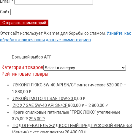
Email
*
Сайт
Этот сайт использует Akismet для борьбы со спамом.
Узнайте, как
обрабатываются ваши данные комментариев
.
Большой выбор ATF
Категории товаров
Рейтинговые товары
ЛУКОЙЛ ЛЮКС 5W-40 API SN/CF синтетическое
520,00
–
Р
1 880,00
Р
ЛУКОЙЛ МОТО 4Т SAE 10W-30
0,00
Р
ZIC X7 SAE 5W-40 API SN/CF
800,00
–
2 800,00
Р
Р
Краги спилковые пятипалые "ТРЕК ЛЮКС" утепленные
375,00
295,00
Р
Р
ПОДОГРЕВАТЕЛЬ ЖИДКОСТНЫЙ ПРЕДПУСКОВОЙ BINAR-5S
(бензин) с уст.комплектом
28 400,00
Р