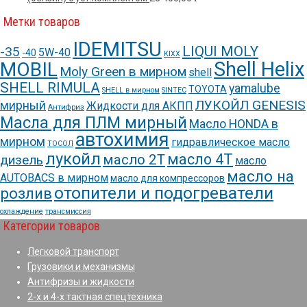
Метки товаров
IDEMITSU
LIQUI MOLY
-35
5W-40
-40
KIXX
Shell Helix
MOBIL
Moly Green в мирном
shell
SHELL RIMULA
yamalube
TOYOTA
SHELL в мирном
SINTEC
ЛУКОЙЛ GENESIS
мирный
Жидкости для АКПП
Антифриз
Масла для ПЛМ мирный
Масло HONDA в
автохимия
мирном
гидравлическое масло
ТОСОЛ
лукойл
масло 4Т
масло 2Т
дизель
масло
масло на
AUTOBACS в мирном
масло для компрессоров
отопители и подогреватели
розлив
охлаждение
трансмиссия
Категории товаров
Легковой транспорт
Грузовики и механизмы
Антифризы и жидкости
2-х и 4-х тактная спецтехника