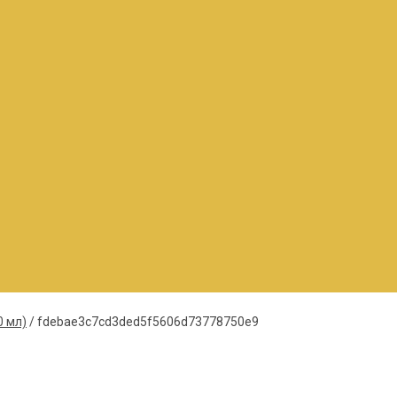
0 мл)
/
fdebae3c7cd3ded5f5606d73778750e9