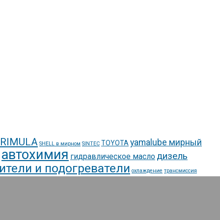
 RIMULA
yamalube мирный
TOYOTA
SHELL в мирном
SINTEC
автохимия
дизель
гидравлическое масло
ители и подогреватели
охлаждение
трансмиссия