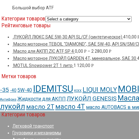
Большой выбор ATF
Категории товаров
Рейтинговые товары
ЛУКОЙЛ ЛЮКС SAE 5W-30 API SL/CF (синтетическое)
410,00
Масло моторное TEBOIL "DIAMOND", SAE 5W-40, API SN/SM/C
Масло для АКПП ZIC ATF SP 4
0,00
–
2 280,00
Р
Р
Масло моторное ЛУКОЙЛ GARDEN 4Т, минеральное, SAE 30
MOTUL Snowpower 2T 1 литр
1 120,00
Р
Метки товаров
IDEMITSU
MOBI
LIQUI MOLY
-35
5W-40
-40
KIXX
Масла
ЛУКОЙЛ GENESIS
Жидкости для АКПП
Антифриз
лукойл
масло 4Т
масло 2Т
масло AUTOBACS в м
Категории товаров
Легковой транспорт
Грузовики и механизмы