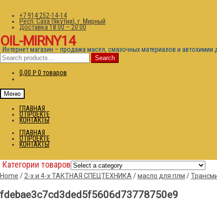
+7 914 252-14-14
Респ. Саха (Якутия), г. Мирный
Доставка 18:00 – 20:00
OIL-MIRNY14
Интернет магазин – продажа масел, смазочных материалов и автохимии 
Search
Search
for:
0,00
0 товаров
Р
Меню
ГЛАВНАЯ
О ПРОЕКТЕ
КОНТАКТЫ
ГЛАВНАЯ
О ПРОЕКТЕ
КОНТАКТЫ
Категории товаров
Home
/
2-х и 4-х ТАКТНАЯ СПЕЦТЕХНИКА
/
масло для плм
/
Трансми
fdebae3c7cd3ded5f5606d73778750e9