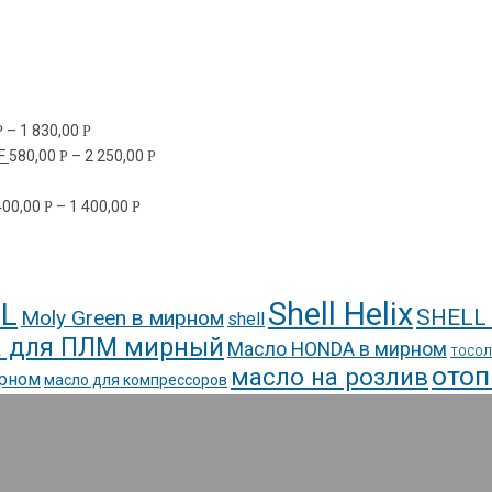
–
1 830,00
Р
Р
F
580,00
–
2 250,00
Р
Р
400,00
–
1 400,00
Р
Р
Shell Helix
L
SHELL
Moly Green в мирном
shell
 для ПЛМ мирный
Масло HONDA в мирном
ТОСОЛ
отоп
масло на розлив
ирном
масло для компрессоров