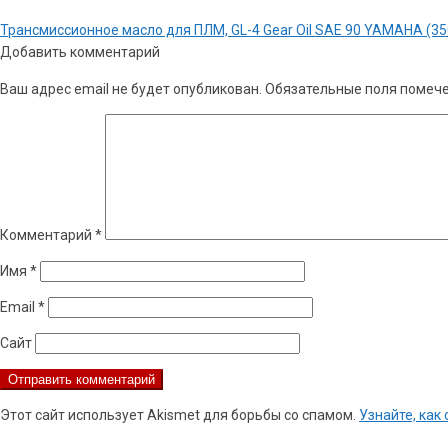
Навигация
Предыдущая
Трансмиссионное масло для ПЛМ, GL-4 Gear Oil SAE 90 YAMAHA (35
по
запись:
Добавить комментарий
записям
Ваш адрес email не будет опубликован.
Обязательные поля помеч
Комментарий
*
Имя
*
Email
*
Сайт
Этот сайт использует Akismet для борьбы со спамом.
Узнайте, ка