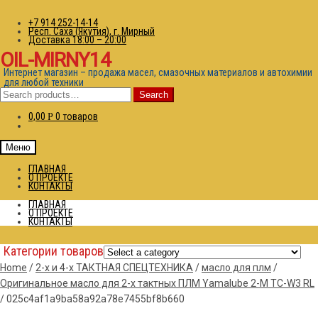
+7 914 252-14-14
Респ. Саха (Якутия), г. Мирный
Доставка 18:00 – 20:00
OIL-MIRNY14
Интернет магазин – продажа масел, смазочных материалов и автохимии
для любой техники
Search
Search
for:
0,00
0 товаров
Р
Меню
ГЛАВНАЯ
О ПРОЕКТЕ
КОНТАКТЫ
ГЛАВНАЯ
О ПРОЕКТЕ
КОНТАКТЫ
Категории товаров
Home
/
2-х и 4-х ТАКТНАЯ СПЕЦТЕХНИКА
/
масло для плм
/
Оригинальное масло для 2-х тактных ПЛМ Yamalube 2-M TC-W3 RL
/
025c4af1a9ba58a92a78e7455bf8b660