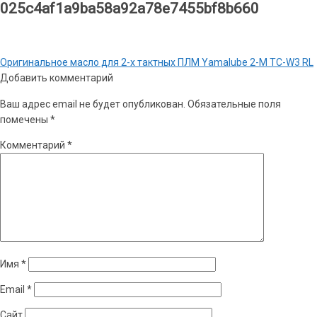
025c4af1a9ba58a92a78e7455bf8b660
Навигация
Предыдущая
Оригинальное масло для 2-х тактных ПЛМ Yamalube 2-M TC-W3 RL
по
запись:
Добавить комментарий
записям
Ваш адрес email не будет опубликован.
Обязательные поля
помечены
*
Комментарий
*
Имя
*
Email
*
Сайт