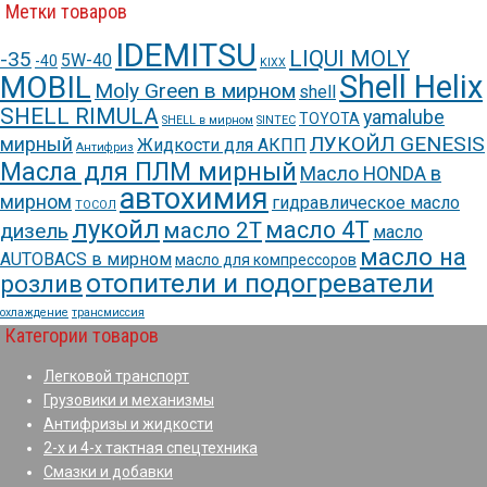
Метки товаров
IDEMITSU
LIQUI MOLY
-35
5W-40
-40
KIXX
Shell Helix
MOBIL
Moly Green в мирном
shell
SHELL RIMULA
yamalube
TOYOTA
SHELL в мирном
SINTEC
ЛУКОЙЛ GENESIS
мирный
Жидкости для АКПП
Антифриз
Масла для ПЛМ мирный
Масло HONDA в
автохимия
мирном
гидравлическое масло
ТОСОЛ
лукойл
масло 4Т
масло 2Т
дизель
масло
масло на
AUTOBACS в мирном
масло для компрессоров
отопители и подогреватели
розлив
охлаждение
трансмиссия
Категории товаров
Легковой транспорт
Грузовики и механизмы
Антифризы и жидкости
2-х и 4-х тактная спецтехника
Смазки и добавки