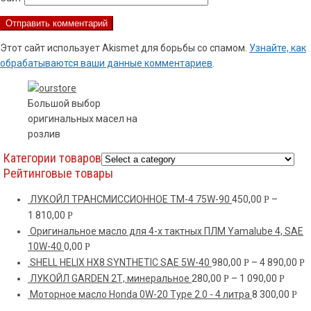
Этот сайт использует Akismet для борьбы со спамом.
Узнайте, как
обрабатываются ваши данные комментариев
.
Большой выбор
оригинальных масел на
розлив
Категории товаров
Рейтинговые товары
ЛУКОЙЛ ТРАНСМИССИОННОЕ ТМ-4 75W-90
450,00
–
Р
1 810,00
Р
Оригинальное масло для 4-х тактных ПЛМ Yamalube 4, SAE
10W-40
0,00
Р
SHELL HELIX HX8 SYNTHETIC SAE 5W-40
980,00
–
4 890,00
Р
Р
ЛУКОЙЛ GARDEN 2Т, минеральное
280,00
–
1 090,00
Р
Р
Моторное масло Honda 0W-20 Type 2.0 - 4 литра
8 300,00
Р