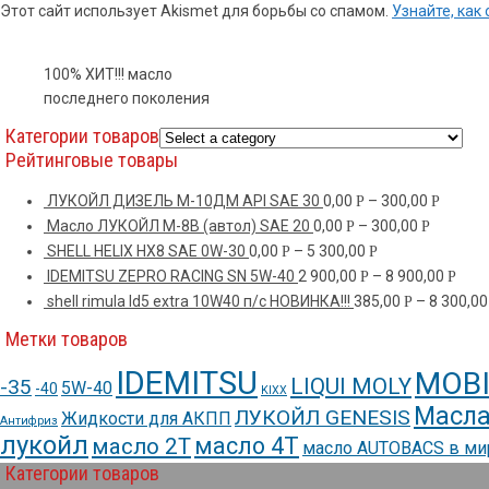
Этот сайт использует Akismet для борьбы со спамом.
Узнайте, ка
100% ХИТ!!! масло
последнего поколения
Категории товаров
Рейтинговые товары
ЛУКОЙЛ ДИЗЕЛЬ М-10ДМ API SAE 30
0,00
–
300,00
Р
Р
Масло ЛУКОЙЛ М-8В (автол) SAE 20
0,00
–
300,00
Р
Р
SHELL HELIX HX8 SAE 0W-30
0,00
–
5 300,00
Р
Р
IDEMITSU ZEPRO RACING SN 5W-40
2 900,00
–
8 900,00
Р
Р
shell rimula ld5 extra 10W40 п/с НОВИНКА!!!
385,00
–
8 300,0
Р
Метки товаров
IDEMITSU
MOBI
LIQUI MOLY
-35
5W-40
-40
KIXX
Масла
ЛУКОЙЛ GENESIS
Жидкости для АКПП
Антифриз
лукойл
масло 4Т
масло 2Т
масло AUTOBACS в м
Категории товаров