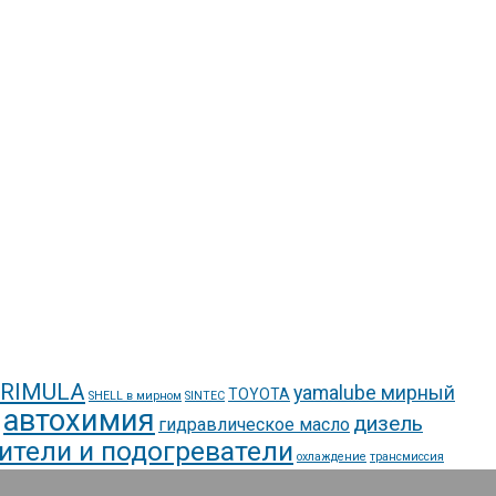
 RIMULA
yamalube мирный
TOYOTA
SHELL в мирном
SINTEC
автохимия
дизель
гидравлическое масло
ители и подогреватели
охлаждение
трансмиссия