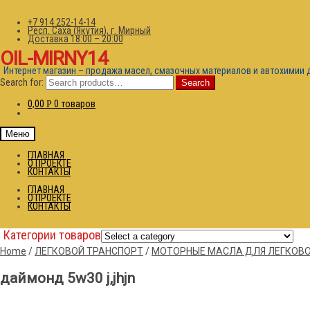
+7 914 252-14-14
Респ. Саха (Якутия), г. Мирный
Доставка 18:00 – 20:00
OIL-MIRNY14
Интернет магазин – продажа масел, смазочных материалов и автохимии 
Search for:
Search
0,00
0 товаров
Р
Меню
ГЛАВНАЯ
О ПРОЕКТЕ
КОНТАКТЫ
ГЛАВНАЯ
О ПРОЕКТЕ
КОНТАКТЫ
Категории товаров
Home
/
ЛЕГКОВОЙ ТРАНСПОРТ
/
МОТОРНЫЕ МАСЛА ДЛЯ ЛЕГКОВО
даймонд 5w30 j,jhjn