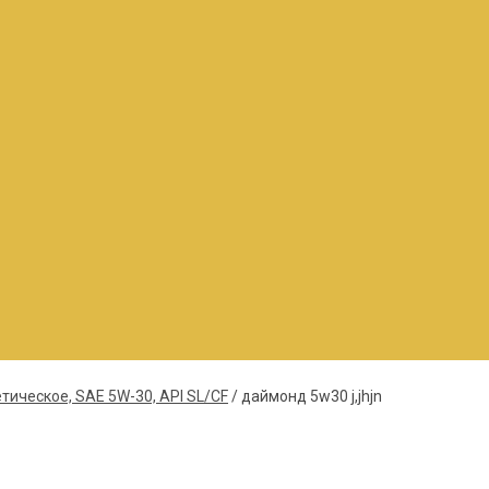
тическое, SAE 5W-30, API SL/CF
/
даймонд 5w30 j,jhjn