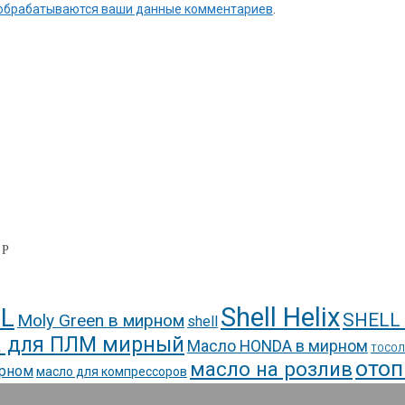
к обрабатываются ваши данные комментариев
.
0
Р
Shell Helix
L
SHELL
Moly Green в мирном
shell
 для ПЛМ мирный
Масло HONDA в мирном
ТОСОЛ
отоп
масло на розлив
ирном
масло для компрессоров