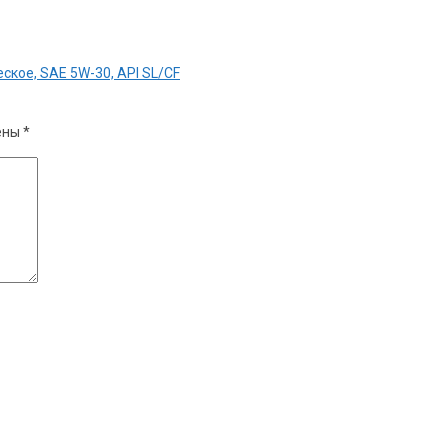
ское, SAE 5W-30, API SL/CF
ены
*