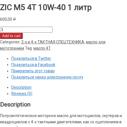
ZIC M5 4T 10W-40 1 литр
600,00
Р
ZIC
M5
Add to cart
4T
Categories:
2-х и 4-х ТАКТНАЯ СПЕЦТЕХНИКА
,
масло для
10W-
мототехники
Tag:
масло 4Т
40
Поделиться в Twitter
1
Поделиться в Facebook
литр
Прикрепить этот товар
quantity
Поделиться через электронную почту
Description
Reviews (0)
Description
Полусинтетическое моторное масло для мотоциклов, скутеров и
квадроциклов с 4-х тактными двигателями, как со сцеплением в