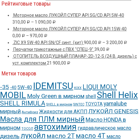
Рейтинговые товары
Моторное масло ЛУКОЙЛ СУПЕР API SG/CD API 5W-40
310,00
–
1 090,00
Р
Р
Моторное масло ЛУКОЙЛ СУПЕР API SG/CD API 15W-40
0,00
–
970,00
Р
Р
ZIC X9 5W-40 API SN/CF синт. (хит)
900,00
–
3 200,00
Р
Р
Перчатки трикотажные с ПВХ "СПЕЦ-9"
39,00
Р
ОТОПИТЕЛЬ ВОЗДУШНЫЙ ПЛАНАР-2D-12-S (24 В. дизель) c
уст. комплектом
21 900,00
Р
Метки товаров
IDEMITSU
LIQUI MOLY
-35
5W-40
-40
KIXX
Shell Helix
MOBIL
Moly Green в мирном
shell
SHELL RIMULA
yamalube
TOYOTA
SHELL в мирном
SINTEC
ЛУКОЙЛ GENESIS
мирный
Жидкости для АКПП
Антифриз
Масла для ПЛМ мирный
Масло HONDA в
автохимия
мирном
гидравлическое масло
ТОСОЛ
лукойл
масло 4Т
масло 2Т
дизель
масло