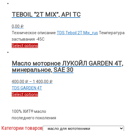
TEBOIL “2T MIX”, API TC
0,00
Р
Техническое описание
TDS Teboil 2T Mix_rus
Температура
застывания -45С
Select options
Масло моторное ЛУКОЙЛ GARDEN 4Т,
минеральное, SAE 30
400,00
–
1 400,00
Р
Р
TDS GARDEN 4T
Select options
100% ХИТ!!! масло
последнего поколения
Категории товаров