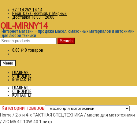
+7 914 252-14-14
Респ. Саха (Якутия), г. Мирный
Доставка 18:00 – 20:00
OIL-MIRNY14
Интернет магазин – продажа масел, смазочных материалов и автохимии
для любой техники
Search
Search
for:
0,00
0 товаров
Р
Меню
ГЛАВНАЯ
О ПРОЕКТЕ
КОНТАКТЫ
ГЛАВНАЯ
О ПРОЕКТЕ
КОНТАКТЫ
Категории товаров
Home
/
2-х и 4-х ТАКТНАЯ СПЕЦТЕХНИКА
/
масло для мототехники
/
ZIC M5 4T 10W-40 1 литр