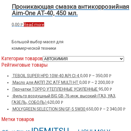
Проникающая смазка антикоррозийная
Aim-One AT-40, 450 мл.
0,00
Read more
Р
Большой выбор масел для
коммерческой техники
Категории товаров
Рейтинговые товары
TEBOIL SUPER HPD 10W-40 API CI-4
0,00
–
350,00
Р
Р
Масло для АКПП ZIC ATF MULTI HT
0,00
–
2 200,00
Р
Р
Перчатки ТОРРО УТЕПЛЕННЫЕ УСИЛЕННЫЕ
95,00
Р
Фильтр воздушный BIG GB-76 инж. высокий (ГАЗ, УАЗ,
ГАЗЕЛЬ, СОБОЛЬ)
620,00
Р
MOLYGREEN SELECTION SN/GF-5 5W30
650,00
–
2 340,00
Р
Р
Метки товаров