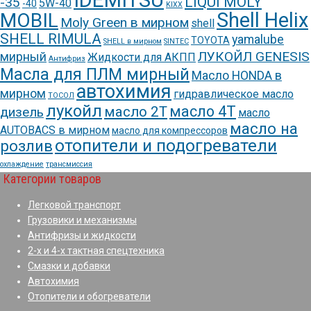
IDEMITSU
LIQUI MOLY
-35
5W-40
-40
KIXX
Shell Helix
MOBIL
Moly Green в мирном
shell
SHELL RIMULA
yamalube
TOYOTA
SHELL в мирном
SINTEC
ЛУКОЙЛ GENESIS
мирный
Жидкости для АКПП
Антифриз
Масла для ПЛМ мирный
Масло HONDA в
автохимия
мирном
гидравлическое масло
ТОСОЛ
лукойл
масло 4Т
масло 2Т
дизель
масло
масло на
AUTOBACS в мирном
масло для компрессоров
отопители и подогреватели
розлив
охлаждение
трансмиссия
Категории товаров
Легковой транспорт
Грузовики и механизмы
Антифризы и жидкости
2-х и 4-х тактная спецтехника
Смазки и добавки
Автохимия
Отопители и обогреватели