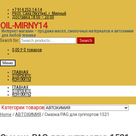
+7 914 252-14-14
Респ. Саха (Якутия), г. Мирный
Доставка 18:00 – 20:00
OIL-MIRNY14
Интернет магазин – продажа масел, смазочных материалов и автохимии
для любой техники
Search for:
Search
0,00
0 товаров
Р
Меню
ГЛАВНАЯ
О ПРОЕКТЕ
КОНТАКТЫ
ГЛАВНАЯ
О ПРОЕКТЕ
КОНТАКТЫ
Категории товаров
Home
/
АВТОХИМИЯ
/
Смазка PAG для суппортов 1521