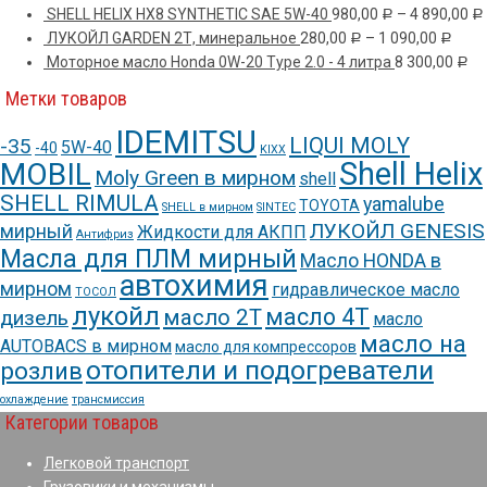
SHELL HELIX HX8 SYNTHETIC SAE 5W-40
980,00
–
4 890,00
Р
Р
ЛУКОЙЛ GARDEN 2Т, минеральное
280,00
–
1 090,00
Р
Р
Моторное масло Honda 0W-20 Type 2.0 - 4 литра
8 300,00
Р
Метки товаров
IDEMITSU
LIQUI MOLY
-35
5W-40
-40
KIXX
Shell Helix
MOBIL
Moly Green в мирном
shell
SHELL RIMULA
yamalube
TOYOTA
SHELL в мирном
SINTEC
ЛУКОЙЛ GENESIS
мирный
Жидкости для АКПП
Антифриз
Масла для ПЛМ мирный
Масло HONDA в
автохимия
мирном
гидравлическое масло
ТОСОЛ
лукойл
масло 4Т
масло 2Т
дизель
масло
масло на
AUTOBACS в мирном
масло для компрессоров
отопители и подогреватели
розлив
охлаждение
трансмиссия
Категории товаров
Легковой транспорт
Грузовики и механизмы