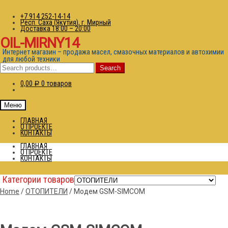
+7 914 252-14-14
Респ. Саха (Якутия), г. Мирный
Доставка 18:00 – 20:00
OIL-MIRNY14
Интернет магазин – продажа масел, смазочных материалов и автохимии
для любой техники
Search
Search
for:
0,00
0 товаров
Р
Меню
ГЛАВНАЯ
О ПРОЕКТЕ
КОНТАКТЫ
ГЛАВНАЯ
О ПРОЕКТЕ
КОНТАКТЫ
Категории товаров
Home
/
ОТОПИТЕЛИ
/
Модем GSM-SIMCOM