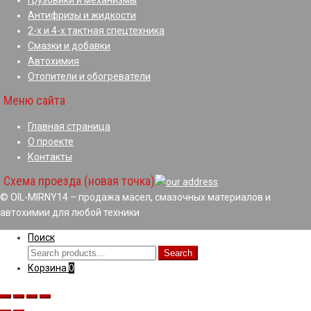
Антифризы и жидкости
2-х и 4-х тактная спецтехника
Смазки и добавки
Автохимия
Отопители и обогреватели
Меню сайта
Главная страница
О проекте
Контакты
Схема проезда (новая точка)
© OIL-MIRNY14 – продажа масел, смазочных материалов и
автохимии для любой техники
Поиск
Search
Search
for:
Корзина
0