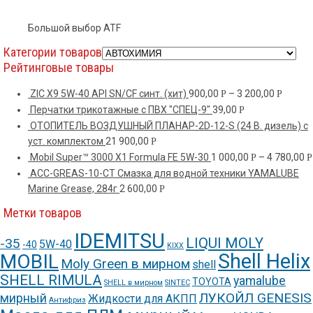
Большой выбор ATF
Категории товаров
Рейтинговые товары
ZIC X9 5W-40 API SN/CF синт. (хит)
900,00
–
3 200,00
Р
Р
Перчатки трикотажные с ПВХ "СПЕЦ-9"
39,00
Р
ОТОПИТЕЛЬ ВОЗДУШНЫЙ ПЛАНАР-2D-12-S (24 В. дизель) c
уст. комплектом
21 900,00
Р
Mobil Super™ 3000 X1 Formula FE 5W-30
1 000,00
–
4 780,00
Р
Р
ACC-GREAS-10-CT Смазка для водной техники YAMALUBE
Marine Grease, 284г
2 600,00
Р
Метки товаров
IDEMITSU
LIQUI MOLY
-35
5W-40
-40
KIXX
Shell Helix
MOBIL
Moly Green в мирном
shell
SHELL RIMULA
yamalube
TOYOTA
SHELL в мирном
SINTEC
ЛУКОЙЛ GENESIS
мирный
Жидкости для АКПП
Антифриз