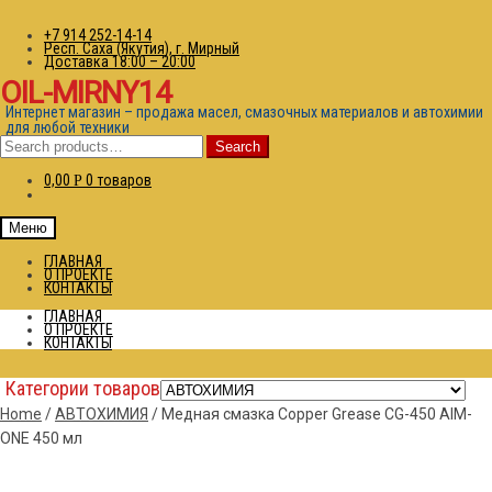
+7 914 252-14-14
Респ. Саха (Якутия), г. Мирный
Доставка 18:00 – 20:00
OIL-MIRNY14
Интернет магазин – продажа масел, смазочных материалов и автохимии
для любой техники
Search
Search
for:
0,00
0 товаров
Р
Меню
ГЛАВНАЯ
О ПРОЕКТЕ
КОНТАКТЫ
ГЛАВНАЯ
О ПРОЕКТЕ
КОНТАКТЫ
Категории товаров
Home
/
АВТОХИМИЯ
/
Медная смазка Copper Grease CG-450 AIM-
ONE 450 мл