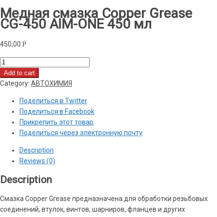
Медная смазка Copper Grease
CG-450 AIM-ONE 450 мл
450,00
Р
Медная
смазка
Add to cart
Copper
Category:
АВТОХИМИЯ
Grease
Поделиться в Twitter
CG-
Поделиться в Facebook
450
Прикрепить этот товар
AIM-
Поделиться через электронную почту
ONE
450
Description
мл
Reviews (0)
quantity
Description
Смазка Copper Grease предназначена для обработки резьбовых
соединений, втулок, винтов, шарниров, фланцев и других