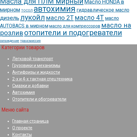
Масла для ПЛМ мирный
Масло HONDA в
автохимия
мирном
гидравлическое масло
ТОСОЛ
лукойл
масло 4Т
масло 2Т
дизель
масло
масло на
AUTOBACS в мирном
масло для компрессоров
отопители и подогреватели
розлив
охлаждение
трансмиссия
Категории товаров
Легковой транспорт
Грузовики и механизмы
Антифризы и жидкости
2-х и 4-х тактная спецтехника
Смазки и добавки
Автохимия
Отопители и обогреватели
Меню сайта
Главная страница
О проекте
Контакты