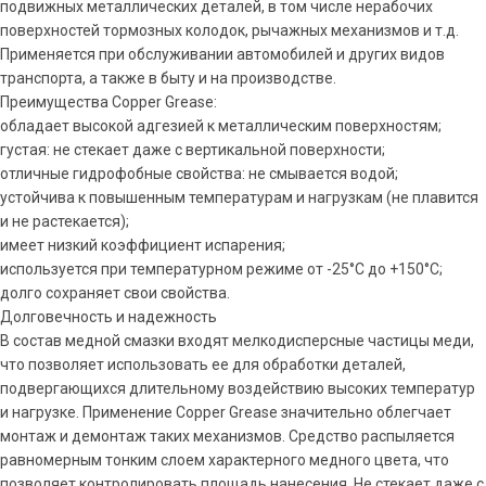
подвижных металлических деталей, в том числе нерабочих
поверхностей тормозных колодок, рычажных механизмов и т.д.
Применяется при обслуживании автомобилей и других видов
транспорта, а также в быту и на производстве.
Преимущества Copper Grease:
обладает высокой адгезией к металлическим поверхностям;
густая: не стекает даже с вертикальной поверхности;
отличные гидрофобные свойства: не смывается водой;
устойчива к повышенным температурам и нагрузкам (не плавится
и не растекается);
имеет низкий коэффициент испарения;
используется при температурном режиме от -25°С до +150°С;
долго сохраняет свои свойства.
Долговечность и надежность
В состав медной смазки входят мелкодисперсные частицы меди,
что позволяет использовать ее для обработки деталей,
подвергающихся длительному воздействию высоких температур
и нагрузке. Применение Copper Grease значительно облегчает
монтаж и демонтаж таких механизмов. Средство распыляется
равномерным тонким слоем характерного медного цвета, что
позволяет контролировать площадь нанесения. Не стекает даже с