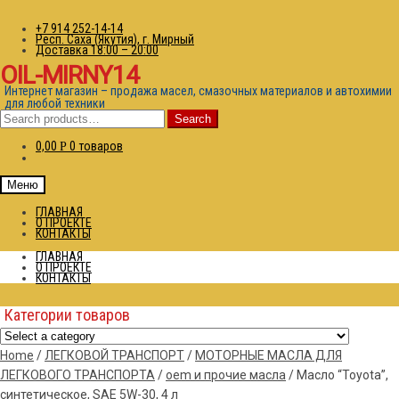
+7 914 252-14-14
Респ. Саха (Якутия), г. Мирный
Доставка 18:00 – 20:00
OIL-MIRNY14
Интернет магазин – продажа масел, смазочных материалов и автохимии
для любой техники
Search
Search
for:
0,00
0 товаров
Р
Меню
ГЛАВНАЯ
О ПРОЕКТЕ
КОНТАКТЫ
ГЛАВНАЯ
О ПРОЕКТЕ
КОНТАКТЫ
Категории товаров
Home
/
ЛЕГКОВОЙ ТРАНСПОРТ
/
МОТОРНЫЕ МАСЛА ДЛЯ
ЛЕГКОВОГО ТРАНСПОРТА
/
oem и прочие масла
/
Масло “Toyota”,
синтетическое, SAE 5W-30, 4 л