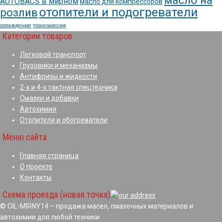
масло на
AUTOBACS в мирном
масло для компрессоров
отопители и подогреватели
розлив
охлаждение
трансмиссия
Категории товаров
Легковой транспорт
Грузовики и механизмы
Антифризы и жидкости
2-х и 4-х тактная спецтехника
Смазки и добавки
Автохимия
Отопители и обогреватели
Меню сайта
Главная страница
О проекте
Контакты
Схема проезда (новая точка)
© OIL-MIRNY14 – продажа масел, смазочных материалов и
автохимии для любой техники