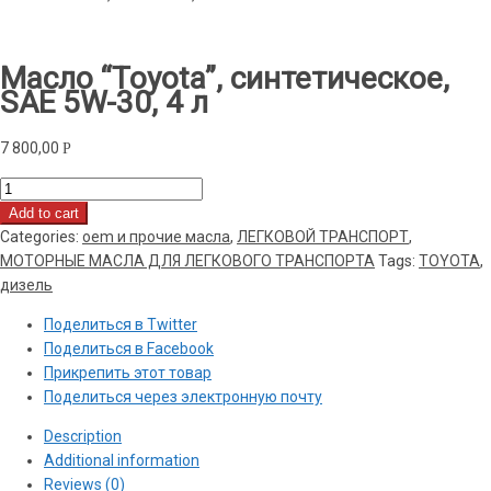
Масло “Toyota”, синтетическое,
SAE 5W-30, 4 л
7 800,00
Р
Масло
"Toyota",
Add to cart
синтетическое,
Categories:
oem и прочие масла
,
ЛЕГКОВОЙ ТРАНСПОРТ
,
SAE
МОТОРНЫЕ МАСЛА ДЛЯ ЛЕГКОВОГО ТРАНСПОРТА
Tags:
TOYOTA
,
5W-
дизель
30,
Поделиться в Twitter
4
Поделиться в Facebook
л
Прикрепить этот товар
quantity
Поделиться через электронную почту
Description
Additional information
Reviews (0)