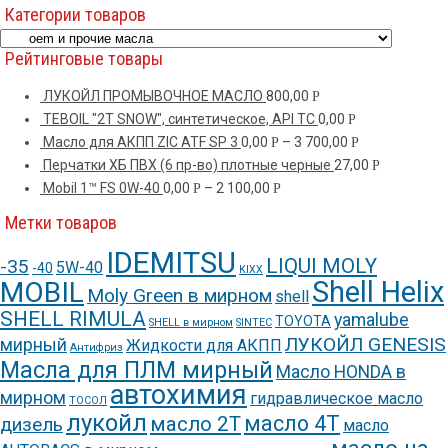
Категории товаров
Рейтинговые товары
ЛУКОЙЛ ПРОМЫВОЧНОЕ МАСЛО
800,00
Р
TEBOIL "2T SNOW", синтетическое, API TC
0,00
Р
Масло для АКПП ZIC ATF SP 3
0,00
–
3 700,00
Р
Р
Перчатки ХБ ПВХ (6 пр-во) плотные черные
27,00
Р
Mobil 1™ FS 0W-40
0,00
–
2 100,00
Р
Р
Метки товаров
IDEMITSU
LIQUI MOLY
-35
5W-40
-40
KIXX
Shell Helix
MOBIL
Moly Green в мирном
shell
SHELL RIMULA
yamalube
TOYOTA
SHELL в мирном
SINTEC
ЛУКОЙЛ GENESIS
мирный
Жидкости для АКПП
Антифриз
Масла для ПЛМ мирный
Масло HONDA в
автохимия
мирном
гидравлическое масло
ТОСОЛ
лукойл
масло 4Т
масло 2Т
дизель
масло