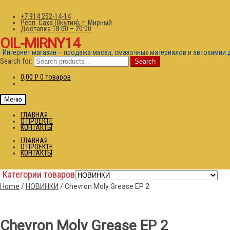
+7 914 252-14-14
Респ. Саха (Якутия), г. Мирный
Доставка 18:00 – 20:00
OIL-MIRNY14
Интернет магазин – продажа масел, смазочных материалов и автохимии 
Search for:
Search
0,00
0 товаров
Р
Меню
ГЛАВНАЯ
О ПРОЕКТЕ
КОНТАКТЫ
ГЛАВНАЯ
О ПРОЕКТЕ
КОНТАКТЫ
Категории товаров
Home
/
НОВИНКИ
/
Chevron Moly Grease EP 2
Chevron Moly Grease EP 2