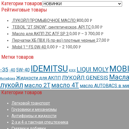
Категории товаров
Рейтинговые товары
ЛУКОЙЛ ПРОМЫВОЧНОЕ МАСЛО
800,00
Р
TEBOIL "2T SNOW", синтетическое, API TC
0,00
Р
Масло для АКПП ZIC ATF SP 3
0,00
–
3 700,00
Р
Р
Перчатки ХБ ПВХ (6 пр-во) плотные черные
27,00
Р
Mobil 1™ FS 0W-40
0,00
–
2 100,00
Р
Р
Метки товаров
IDEMITSU
MOBI
LIQUI MOLY
-35
5W-40
-40
KIXX
Масла
ЛУКОЙЛ GENESIS
Жидкости для АКПП
Антифриз
лукойл
масло 4Т
масло 2Т
масло AUTOBACS в м
Категории товаров
Легковой транспорт
Грузовики и механизмы
Антифризы и жидкости
2-х и 4-х тактная спецтехника
Смазки и добавки