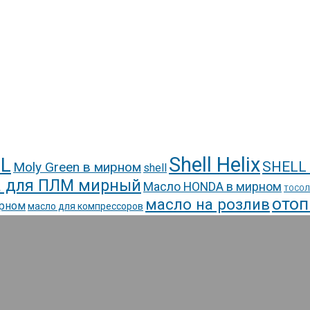
Shell Helix
L
SHELL
Moly Green в мирном
shell
 для ПЛМ мирный
Масло HONDA в мирном
ТОСОЛ
отоп
масло на розлив
ирном
масло для компрессоров