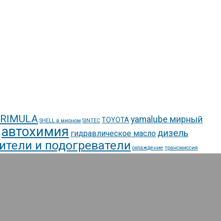
 RIMULA
yamalube мирный
TOYOTA
SHELL в мирном
SINTEC
автохимия
дизель
гидравлическое масло
ители и подогреватели
охлаждение
трансмиссия