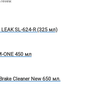
 review.
LEAK SL-624-R (325 мл)
M-ONE 450 мл
rake Cleaner New 650 мл.