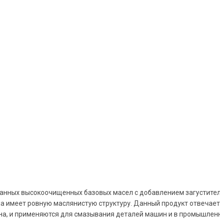
ранных высокоочищенных базовых масел с добавлением загустителя
на имеет ровную маслянистую структуру. Данный продукт отвечае
, и применяются для смазывания деталей машин и в промышленн