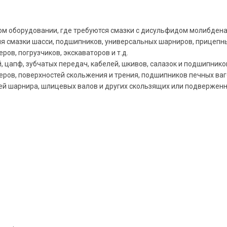
м оборудовании, где требуются смазки с дисульфидом молибден
я смазки шасси, подшипников, универсальных шарниров, прицепны
ов, погрузчиков, экскаваторов и т.д.
 цапф, зубчатых передач, кабелей, шкивов, салазок и подшипнико
ов, поверхностей скольжения и трения, подшипников печных ваго
й шарнира, шлицевых валов и других скользящих или подверженн