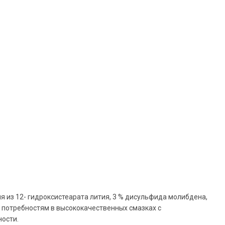
 из 12- гидроксистеарата лития, 3 % дисульфида молибдена,
т потребностям в высококачественных смазках с
ости.