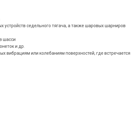
а
х устройств седельного тягача, а также шаровых шарниров
в шасси
неток и др.
ых вибрациям или колебаниям поверхностей, где встречается