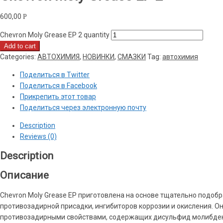
600,00
Р
Chevron Moly Grease EP 2 quantity
Add to cart
Categories:
АВТОХИМИЯ
,
НОВИНКИ
,
СМАЗКИ
Tag:
автохимия
Поделиться в Twitter
Поделиться в Facebook
Прикрепить этот товар
Поделиться через электронную почту
Description
Reviews (0)
Description
Описание
Chevron Moly Grease EP приготовлена на основе тщательно подоб
противозадирной присадки, ингибиторов коррозии и окисления. О
противозадирными свойствами, содержащих дисульфид молибдена