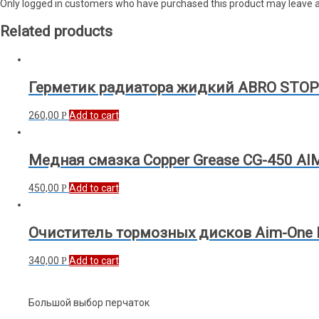
Only logged in customers who have purchased this product may leave a
Related products
Герметик радиатора жидкий ABRO STOP 
260,00
Add to cart
Р
Медная смазка Copper Grease CG-450 AI
450,00
Add to cart
Р
Очиститель тормозных дисков Aim-One B
340,00
Add to cart
Р
Большой выбор перчаток