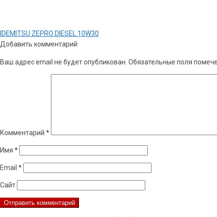
Навигация
Предыдущая
IDEMITSU ZEPRO DIESEL 10W30
по
запись:
Добавить комментарий
записям
Ваш адрес email не будет опубликован.
Обязательные поля помеч
Комментарий
*
Имя
*
Email
*
Сайт