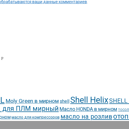
к обрабатываются ваши данные комментариев
.
0
Р
Shell Helix
L
SHELL
Moly Green в мирном
shell
 для ПЛМ мирный
Масло HONDA в мирном
ТОСОЛ
отоп
масло на розлив
ирном
масло для компрессоров