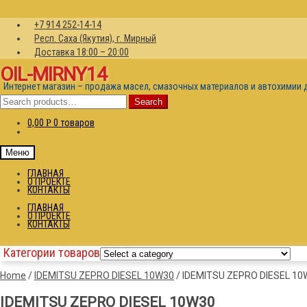
+7 914 252-14-14
Респ. Саха (Якутия), г. Мирный
Доставка 18:00 – 20:00
OIL-MIRNY14
Интернет магазин – продажа масел, смазочных материалов и автохимии 
Search
Search
for:
0,00
0 товаров
Р
Меню
ГЛАВНАЯ
О ПРОЕКТЕ
КОНТАКТЫ
ГЛАВНАЯ
О ПРОЕКТЕ
КОНТАКТЫ
Категории товаров
Home
/
IDEMITSU ZEPRO DIESEL 10W30
/
IDEMITSU ZEPRO DIESEL 10
IDEMITSU ZEPRO DIESEL 10W30