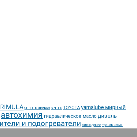
 RIMULA
yamalube мирный
TOYOTA
SHELL в мирном
SINTEC
автохимия
дизель
гидравлическое масло
ители и подогреватели
охлаждение
трансмиссия