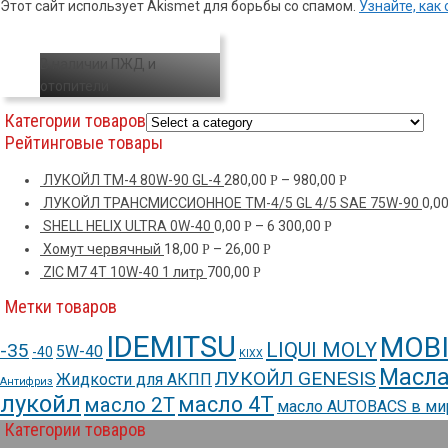
Этот сайт использует Akismet для борьбы со спамом.
Узнайте, ка
В наличии ПЖД и
отопители
Категории товаров
Рейтинговые товары
ЛУКОЙЛ ТМ-4 80W-90 GL-4
280,00
–
980,00
Р
Р
ЛУКОЙЛ ТРАНСМИССИОННОЕ TM-4/5 GL 4/5 SAE 75W-90
0,0
SHELL HELIX ULTRA 0W-40
0,00
–
6 300,00
Р
Р
Хомут червячный
18,00
–
26,00
Р
Р
ZIC M7 4T 10W-40 1 литр
700,00
Р
Метки товаров
IDEMITSU
MOBI
LIQUI MOLY
-35
5W-40
-40
KIXX
Масла
ЛУКОЙЛ GENESIS
Жидкости для АКПП
Антифриз
лукойл
масло 4Т
масло 2Т
масло AUTOBACS в м
Категории товаров