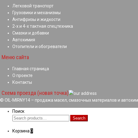
Легковой транспорт
Грузовики и механизмы
Антифризы и жидкости
2-х и 4-х тактная спецтехника
Смазки и добавки
Автохимия
Отопители и обогреватели
Меню сайта
Главная страница
О проекте
Контакты
Схема проезда (новая точка)
© OIL-MIRNY14 – продажа масел, смазочных материалов и автохим
Поиск
Search
Search
for:
Корзина
0