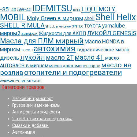
IDEMITSU
LIQUI MOLY
-35
5W-40
-40
KIXX
Shell Helix
MOBIL
Moly Green в мирном
shell
SHELL RIMULA
yamalube
TOYOTA
SHELL в мирном
SINTEC
ЛУКОЙЛ GENESIS
мирный
Жидкости для АКПП
Антифриз
Масла для ПЛМ мирный
Масло HONDA в
автохимия
мирном
гидравлическое масло
ТОСОЛ
лукойл
масло 4Т
масло 2Т
дизель
масло
масло на
AUTOBACS в мирном
масло для компрессоров
отопители и подогреватели
розлив
охлаждение
трансмиссия
Категории товаров
Легковой транспорт
Грузовики и механизмы
Антифризы и жидкости
2-х и 4-х тактная спецтехника
Смазки и добавки
Автохимия