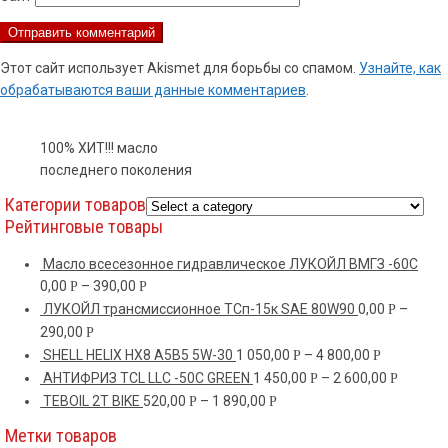
Этот сайт использует Akismet для борьбы со спамом.
Узнайте, как
обрабатываются ваши данные комментариев
.
100% ХИТ!!! масло
последнего поколения
Категории товаров
Рейтинговые товары
Масло всесезонное гидравлическое ЛУКОЙЛ ВМГЗ -60С
0,00
–
390,00
Р
Р
ЛУКОЙЛ трансмиссионное ТСп-15к SAE 80W90
0,00
–
Р
290,00
Р
SHELL HELIX HX8 A5B5 5W-30
1 050,00
–
4 800,00
Р
Р
АНТИФРИЗ TCL LLC -50C GREEN
1 450,00
–
2 600,00
Р
Р
TEBOIL 2T BIKE
520,00
–
1 890,00
Р
Р
Метки товаров