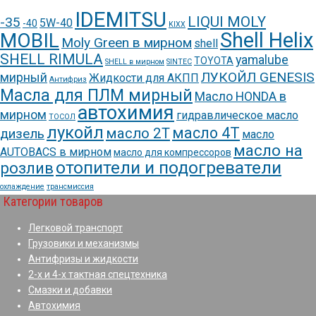
IDEMITSU
LIQUI MOLY
-35
5W-40
-40
KIXX
Shell Helix
MOBIL
Moly Green в мирном
shell
SHELL RIMULA
yamalube
TOYOTA
SHELL в мирном
SINTEC
ЛУКОЙЛ GENESIS
мирный
Жидкости для АКПП
Антифриз
Масла для ПЛМ мирный
Масло HONDA в
автохимия
мирном
гидравлическое масло
ТОСОЛ
лукойл
масло 4Т
масло 2Т
дизель
масло
масло на
AUTOBACS в мирном
масло для компрессоров
отопители и подогреватели
розлив
охлаждение
трансмиссия
Категории товаров
Легковой транспорт
Грузовики и механизмы
Антифризы и жидкости
2-х и 4-х тактная спецтехника
Смазки и добавки
Автохимия