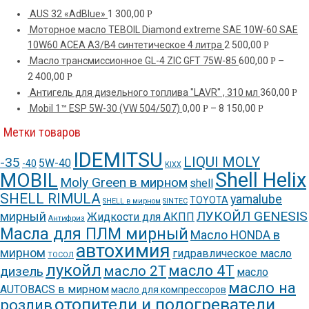
AUS 32 «АdBlue»
1 300,00
Р
Моторное масло TEBOIL Diamond extreme SAE 10W-60 SAE
10W60 ACEA A3/B4 синтетическое 4 литра
2 500,00
Р
Масло трансмиссионное GL-4 ZIC GFT 75W-85
600,00
–
Р
2 400,00
Р
Антигель для дизельного топлива "LAVR" , 310 мл
360,00
Р
Mobil 1™ ESP 5W-30 (VW 504/507)
0,00
–
8 150,00
Р
Р
Метки товаров
IDEMITSU
LIQUI MOLY
-35
5W-40
-40
KIXX
Shell Helix
MOBIL
Moly Green в мирном
shell
SHELL RIMULA
yamalube
TOYOTA
SHELL в мирном
SINTEC
ЛУКОЙЛ GENESIS
мирный
Жидкости для АКПП
Антифриз
Масла для ПЛМ мирный
Масло HONDA в
автохимия
мирном
гидравлическое масло
ТОСОЛ
лукойл
масло 4Т
масло 2Т
дизель
масло
масло на
AUTOBACS в мирном
масло для компрессоров
отопители и подогреватели
розлив