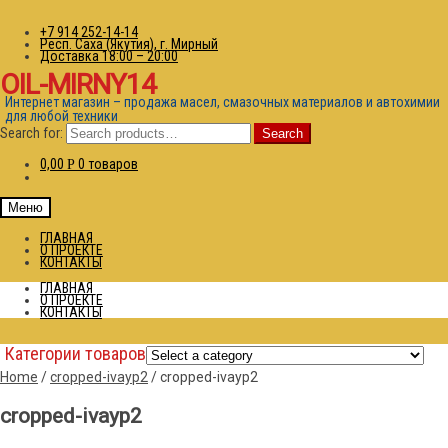
+7 914 252-14-14
Респ. Саха (Якутия), г. Мирный
Доставка 18:00 – 20:00
OIL-MIRNY14
Интернет магазин – продажа масел, смазочных материалов и автохимии
для любой техники
Search for:
Search
0,00
0 товаров
Р
Меню
ГЛАВНАЯ
О ПРОЕКТЕ
КОНТАКТЫ
ГЛАВНАЯ
О ПРОЕКТЕ
КОНТАКТЫ
Категории товаров
Home
/
cropped-ivayp2
/
cropped-ivayp2
cropped-ivayp2