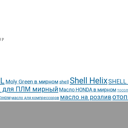
0
Р
Shell Helix
L
SHELL
Moly Green в мирном
shell
 для ПЛМ мирный
Масло HONDA в мирном
ТОСОЛ
отоп
масло на розлив
ирном
масло для компрессоров