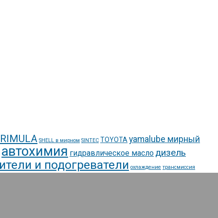
 RIMULA
yamalube мирный
TOYOTA
SHELL в мирном
SINTEC
автохимия
дизель
гидравлическое масло
ители и подогреватели
охлаждение
трансмиссия