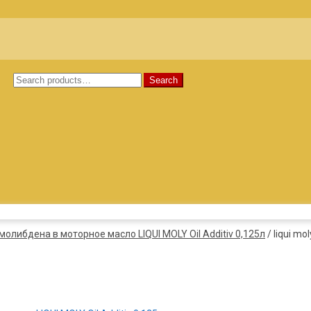
Search
Search
for:
либдена в моторное масло LIQUI MOLY Oil Additiv 0,125л
/
liqui mo