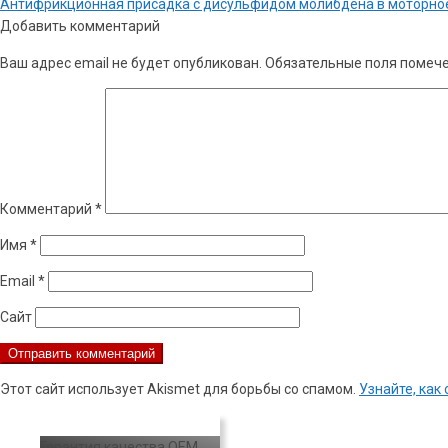
Навигация
Предыдущая
Антифрикционная присадка с дисульфидом молибдена в моторное ма
по
запись:
Добавить комментарий
записям
Ваш адрес email не будет опубликован.
Обязательные поля помеч
Комментарий
*
Имя
*
Email
*
Сайт
Этот сайт использует Akismet для борьбы со спамом.
Узнайте, ка
Гарантия качества OEM