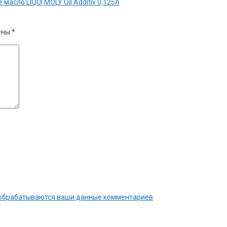
сло LIQUI MOLY Oil Additiv 0,125л
ены
*
к обрабатываются ваши данные комментариев
.