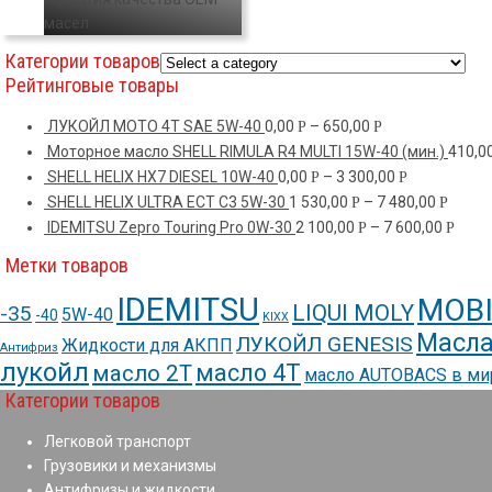
масел
Категории товаров
Рейтинговые товары
ЛУКОЙЛ МОТО 4Т SAE 5W-40
0,00
–
650,00
Р
Р
Моторное масло SHELL RIMULA R4 MULTI 15W-40 (мин.)
410,0
SHELL HELIX HX7 DIESEL 10W-40
0,00
–
3 300,00
Р
Р
SHELL HELIX ULTRA ECT C3 5W-30
1 530,00
–
7 480,00
Р
Р
IDEMITSU Zepro Touring Pro 0W-30
2 100,00
–
7 600,00
Р
Р
Метки товаров
IDEMITSU
MOBI
LIQUI MOLY
-35
5W-40
-40
KIXX
Масла
ЛУКОЙЛ GENESIS
Жидкости для АКПП
Антифриз
лукойл
масло 4Т
масло 2Т
масло AUTOBACS в м
Категории товаров
Легковой транспорт
Грузовики и механизмы
Антифризы и жидкости