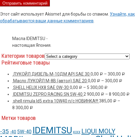
Этот сайт использует Akismet для борьбы со спамом.
Узнайте, как
обрабатываются ваши данные комментариев
.
Масла IDEMITSU -
настоящая Япония.
Категории товаров
Рейтинговые товары
ЛУКОЙЛ ДИЗЕЛЬ М-10ДМ API SAE 30
0,00
–
300,00
Р
Р
Масло ЛУКОЙЛ М-8В (автол) SAE 20
0,00
–
300,00
Р
Р
SHELL HELIX HX8 SAE 0W-30
0,00
–
5 300,00
Р
Р
IDEMITSU ZEPRO RACING SN 5W-40
2 900,00
–
8 900,00
Р
Р
shell rimula ld5 extra 10W40 п/с НОВИНКА!!!
385,00
–
Р
8 300,00
Р
Метки товаров
IDEMITSU
LIQUI MOLY
-35
5W-40
-40
KIXX