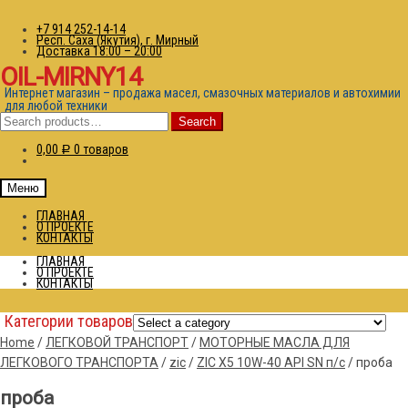
+7 914 252-14-14
Респ. Саха (Якутия), г. Мирный
Доставка 18:00 – 20:00
OIL-MIRNY14
Интернет магазин – продажа масел, смазочных материалов и автохимии
для любой техники
Search
Search
for:
0,00
0 товаров
Р
Меню
ГЛАВНАЯ
О ПРОЕКТЕ
КОНТАКТЫ
ГЛАВНАЯ
О ПРОЕКТЕ
КОНТАКТЫ
Категории товаров
Home
/
ЛЕГКОВОЙ ТРАНСПОРТ
/
МОТОРНЫЕ МАСЛА ДЛЯ
ЛЕГКОВОГО ТРАНСПОРТА
/
zic
/
ZIC X5 10W-40 API SN п/с
/
проба
проба