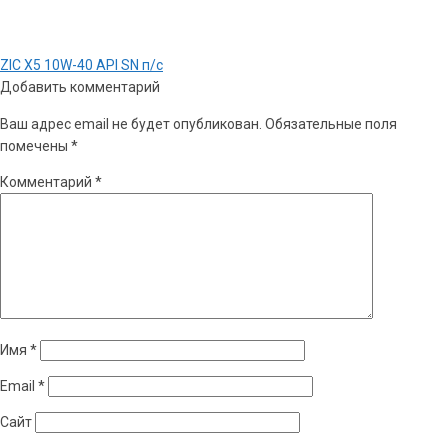
Навигация
Предыдущая
ZIC X5 10W-40 API SN п/с
по
запись:
Добавить комментарий
записям
Ваш адрес email не будет опубликован.
Обязательные поля
помечены
*
Комментарий
*
Имя
*
Email
*
Сайт