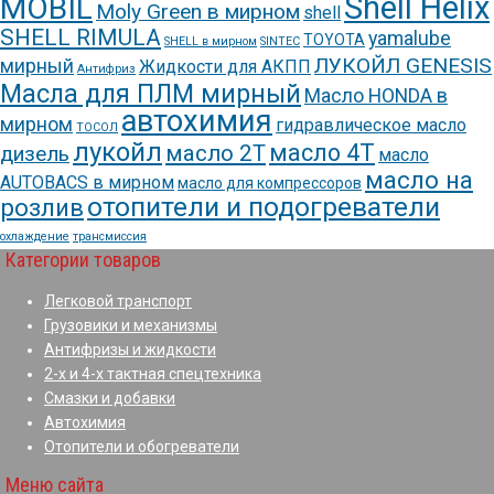
Shell Helix
MOBIL
Moly Green в мирном
shell
SHELL RIMULA
yamalube
TOYOTA
SHELL в мирном
SINTEC
ЛУКОЙЛ GENESIS
мирный
Жидкости для АКПП
Антифриз
Масла для ПЛМ мирный
Масло HONDA в
автохимия
мирном
гидравлическое масло
ТОСОЛ
лукойл
масло 4Т
масло 2Т
дизель
масло
масло на
AUTOBACS в мирном
масло для компрессоров
отопители и подогреватели
розлив
охлаждение
трансмиссия
Категории товаров
Легковой транспорт
Грузовики и механизмы
Антифризы и жидкости
2-х и 4-х тактная спецтехника
Смазки и добавки
Автохимия
Отопители и обогреватели
Меню сайта