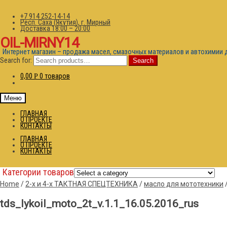
+7 914 252-14-14
Респ. Саха (Якутия), г. Мирный
Доставка 18:00 – 20:00
OIL-MIRNY14
Интернет магазин – продажа масел, смазочных материалов и автохимии 
Search for:
Search
0,00
0 товаров
Р
Меню
ГЛАВНАЯ
О ПРОЕКТЕ
КОНТАКТЫ
ГЛАВНАЯ
О ПРОЕКТЕ
КОНТАКТЫ
Категории товаров
Home
/
2-х и 4-х ТАКТНАЯ СПЕЦТЕХНИКА
/
масло для мототехники
tds_lykoil_moto_2t_v.1.1_16.05.2016_rus