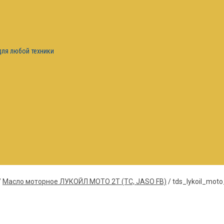
для любой техники
/
Масло моторное ЛУКОЙЛ МОТО 2T (ТС, JASO FB)
/
tds_lykoil_moto