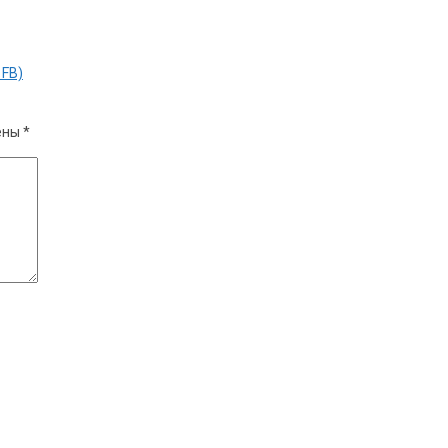
 FB)
ены
*