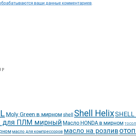
к обрабатываются ваши данные комментариев
.
0
Р
Shell Helix
L
SHELL
Moly Green в мирном
shell
 для ПЛМ мирный
Масло HONDA в мирном
ТОСОЛ
отоп
масло на розлив
ирном
масло для компрессоров