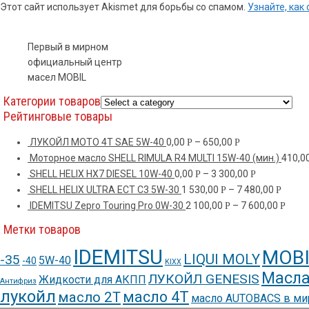
Этот сайт использует Akismet для борьбы со спамом.
Узнайте, ка
Первый в мирном
официальный центр
масел MOBIL
Категории товаров
Рейтинговые товары
ЛУКОЙЛ МОТО 4Т SAE 5W-40
0,00
–
650,00
Р
Р
Моторное масло SHELL RIMULA R4 MULTI 15W-40 (мин.)
410,0
SHELL HELIX HX7 DIESEL 10W-40
0,00
–
3 300,00
Р
Р
SHELL HELIX ULTRA ECT C3 5W-30
1 530,00
–
7 480,00
Р
Р
IDEMITSU Zepro Touring Pro 0W-30
2 100,00
–
7 600,00
Р
Р
Метки товаров
IDEMITSU
MOBI
LIQUI MOLY
-35
5W-40
-40
KIXX
Масла
ЛУКОЙЛ GENESIS
Жидкости для АКПП
Антифриз
лукойл
масло 4Т
масло 2Т
масло AUTOBACS в м