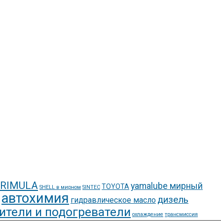
 RIMULA
yamalube мирный
TOYOTA
SHELL в мирном
SINTEC
автохимия
дизель
гидравлическое масло
ители и подогреватели
охлаждение
трансмиссия