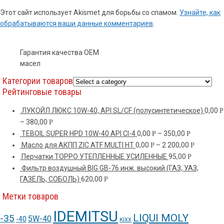
Этот сайт использует Akismet для борьбы со спамом.
Узнайте, как
обрабатываются ваши данные комментариев
.
Гарантия качества OEM
масел
Категории товаров
Рейтинговые товары
ЛУКОЙЛ ЛЮКС 10W-40, API SL/CF (полусинтетическое)
0,00
Р
–
380,00
Р
TEBOIL SUPER HPD 10W-40 API CI-4
0,00
–
350,00
Р
Р
Масло для АКПП ZIC ATF MULTI HT
0,00
–
2 200,00
Р
Р
Перчатки ТОРРО УТЕПЛЕННЫЕ УСИЛЕННЫЕ
95,00
Р
Фильтр воздушный BIG GB-76 инж. высокий (ГАЗ, УАЗ,
ГАЗЕЛЬ, СОБОЛЬ)
620,00
Р
Метки товаров
IDEMITSU
LIQUI MOLY
-35
5W-40
-40
KIXX