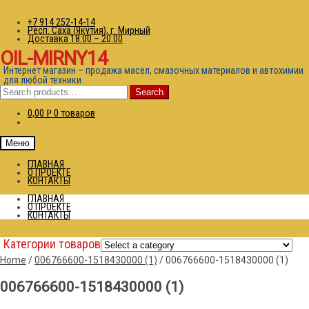
+7 914 252-14-14
Респ. Саха (Якутия), г. Мирный
Доставка 18:00 – 20:00
OIL-MIRNY14
Интернет магазин – продажа масел, смазочных материалов и автохимии
для любой техники
Search
Search
for:
0,00
0 товаров
Р
Меню
ГЛАВНАЯ
О ПРОЕКТЕ
КОНТАКТЫ
ГЛАВНАЯ
О ПРОЕКТЕ
КОНТАКТЫ
Категории товаров
Home
/
006766600-1518430000 (1)
/
006766600-1518430000 (1)
006766600-1518430000 (1)