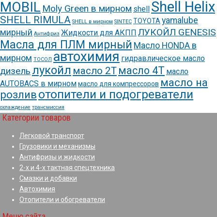
Shell Helix
MOBIL
Moly Green в мирном
shell
SHELL RIMULA
yamalube
TOYOTA
SHELL в мирном
SINTEC
ЛУКОЙЛ GENESIS
мирный
Жидкости для АКПП
Антифриз
Масла для ПЛМ мирный
Масло HONDA в
автохимия
мирном
гидравлическое масло
ТОСОЛ
лукойл
масло 4Т
масло 2Т
дизель
масло
масло на
AUTOBACS в мирном
масло для компрессоров
отопители и подогреватели
розлив
охлаждение
трансмиссия
Категории товаров
Легковой транспорт
Грузовики и механизмы
Антифризы и жидкости
2-х и 4-х тактная спецтехника
Смазки и добавки
Автохимия
Отопители и обогреватели
Меню сайта