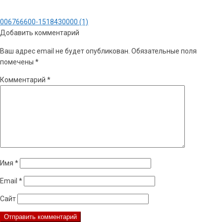
Навигация
Предыдущая
006766600-1518430000 (1)
по
запись:
Добавить комментарий
записям
Ваш адрес email не будет опубликован.
Обязательные поля
помечены
*
Комментарий
*
Имя
*
Email
*
Сайт